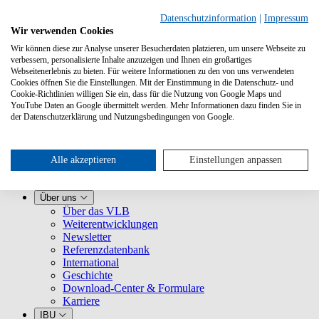
Datenschutzinformation
|
Impressum
Wir verwenden Cookies
Wir können diese zur Analyse unserer Besucherdaten platzieren, um unsere Webseite zu
verbessern, personalisierte Inhalte anzuzeigen und Ihnen ein großartiges
Webseitenerlebnis zu bieten. Für weitere Informationen zu den von uns verwendeten
Cookies öffnen Sie die Einstellungen. Mit der Einstimmung in die Datenschutz- und
Cookie-Richtlinien willigen Sie ein, dass für die Nutzung von Google Maps und
YouTube Daten an Google übermittelt werden. Mehr Informationen dazu finden Sie in
Leistungen
der Datenschutzerklärung und Nutzungsbedingungen von Google.
VLB kennenlernen
Für Buchhandlungen
Für Verlage
Für Selfpublisher
Alle akzeptieren
Einstellungen anpassen
Für Dienstleister
VLB-TIX
Über uns
Über das VLB
Weiterentwicklungen
Newsletter
Referenzdatenbank
International
Geschichte
Download-Center & Formulare
Karriere
IBU