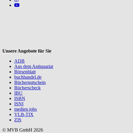
Follow us on https://www.youtube.com/@mvbbooks
V
Unsere Angebote für Sie
ADB
Aus dem Antiquariat
Börsenblatt
buchhandel.de
Büchergutschein
Bücherscheck
IBU
ISBN
ISNI
medien.jobs
VLB-TIX
ZIS
© MVB GmbH 2026