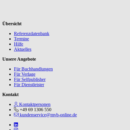
Übersicht
Referenzdatenbank
Termine
Hilfe
Aktuelles
Unsere Angebote
Für Buchhandlungen
Für Verlage
Für Selfpublisher
Für Dienstleister
Kontakt
Kontaktpersonen
+49 69 1306 550
kundenservice@mvb-online.de
Follow us on https://www.linkedin.com/company/mvbbooks
Follow us on https://www.instagram.com/lifeatmvb/