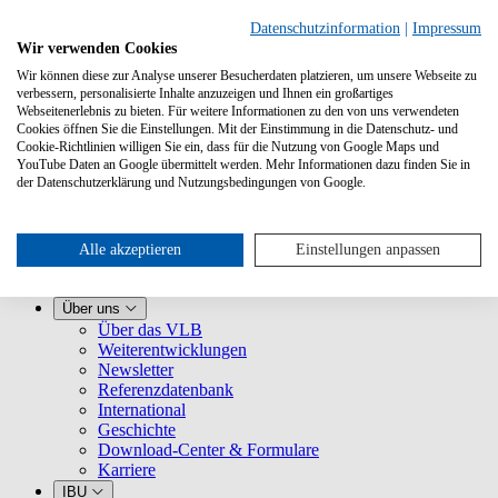
Datenschutzinformation
|
Impressum
Wir verwenden Cookies
Wir können diese zur Analyse unserer Besucherdaten platzieren, um unsere Webseite zu
verbessern, personalisierte Inhalte anzuzeigen und Ihnen ein großartiges
Webseitenerlebnis zu bieten. Für weitere Informationen zu den von uns verwendeten
Cookies öffnen Sie die Einstellungen. Mit der Einstimmung in die Datenschutz- und
Cookie-Richtlinien willigen Sie ein, dass für die Nutzung von Google Maps und
YouTube Daten an Google übermittelt werden. Mehr Informationen dazu finden Sie in
Leistungen
der Datenschutzerklärung und Nutzungsbedingungen von Google.
VLB kennenlernen
Für Buchhandlungen
Für Verlage
Für Selfpublisher
Alle akzeptieren
Einstellungen anpassen
Für Dienstleister
VLB-TIX
Über uns
Über das VLB
Weiterentwicklungen
Newsletter
Referenzdatenbank
International
Geschichte
Download-Center & Formulare
Karriere
IBU