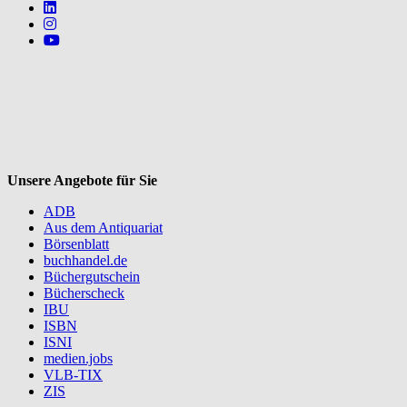
Follow us on https://www.linkedin.com/company/mvbbooks
Follow us on https://www.instagram.com/lifeatmvb/
Follow us on https://www.youtube.com/@mvbbooks
V
Unsere Angebote für Sie
ADB
Aus dem Antiquariat
Börsenblatt
buchhandel.de
Büchergutschein
Bücherscheck
IBU
ISBN
ISNI
medien.jobs
VLB-TIX
ZIS