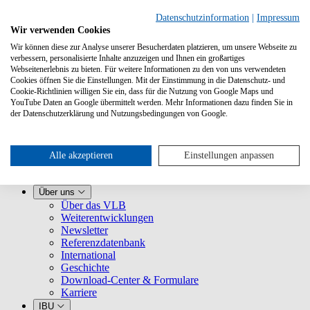
Datenschutzinformation
|
Impressum
Wir verwenden Cookies
Wir können diese zur Analyse unserer Besucherdaten platzieren, um unsere Webseite zu
verbessern, personalisierte Inhalte anzuzeigen und Ihnen ein großartiges
Webseitenerlebnis zu bieten. Für weitere Informationen zu den von uns verwendeten
Cookies öffnen Sie die Einstellungen. Mit der Einstimmung in die Datenschutz- und
Cookie-Richtlinien willigen Sie ein, dass für die Nutzung von Google Maps und
YouTube Daten an Google übermittelt werden. Mehr Informationen dazu finden Sie in
Leistungen
der Datenschutzerklärung und Nutzungsbedingungen von Google.
VLB kennenlernen
Für Buchhandlungen
Für Verlage
Für Selfpublisher
Alle akzeptieren
Einstellungen anpassen
Für Dienstleister
VLB-TIX
Über uns
Über das VLB
Weiterentwicklungen
Newsletter
Referenzdatenbank
International
Geschichte
Download-Center & Formulare
Karriere
IBU