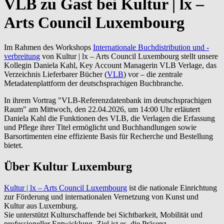
VLB zu Gast bei Kultur | lx –
Arts Council Luxembourg
Im Rahmen des Workshops
Internationale Buchdistribution und -
verbreitung
von Kultur | lx – Arts Council Luxembourg stellt unsere
Kollegin Daniela Kahl, Key Account Managerin VLB Verlage, das
Verzeichnis Lieferbarer Bücher (
VLB
) vor – die zentrale
Metadatenplattform der deutschsprachigen Buchbranche.
In ihrem Vortrag "VLB-Referenzdatenbank im deutschsprachigen
Raum" am Mittwoch, den 22.04.2026, um 14:00 Uhr erläutert
Daniela Kahl die Funktionen des VLB, die Verlagen die Erfassung
und Pflege ihrer Titel ermöglicht und Buchhandlungen sowie
Barsortimenten eine effiziente Basis für Recherche und Bestellung
bietet.
Über Kultur Luxemburg
Kultur | lx – Arts Council Luxembourg
ist die nationale Einrichtung
zur Förderung und internationalen Vernetzung von Kunst und
Kultur aus Luxemburg.
Sie unterstützt Kulturschaffende bei Sichtbarkeit, Mobilität und
professioneller Entwicklung. Ziel ist es, die Präsenz