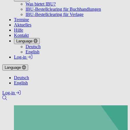
Was bietet IBU?
IBU-Bestellclearing für Buchhandlungen
IBU-Bestellclearing für Verlage
Termine
Aktuelles
Hilfe
Kontakt
Language
Deutsch
English
Log-in
Language
Deutsch
English
Log-in