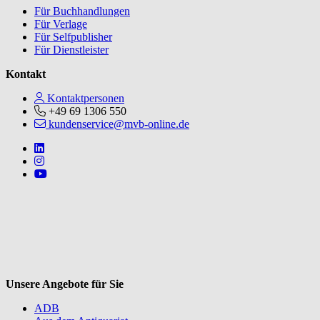
Für Buchhandlungen
Für Verlage
Für Selfpublisher
Für Dienstleister
Kontakt
Kontaktpersonen
+49 69 1306 550
kundenservice@mvb-online.de
Follow us on https://www.linkedin.com/company/mvbbooks
Follow us on https://www.instagram.com/lifeatmvb/
Follow us on https://www.youtube.com/@mvbbooks
V
Unsere Angebote für Sie
ADB