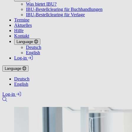
Was bietet IBU?
IBU-Bestellclearing für Buchhandlungen
IBU-Bestellclearing für Verlage
Termine
Aktuelles
Hilfe
Kontakt
Language
Deutsch
English
Log-in
Language
Deutsch
English
Log-in