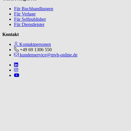
Für Buchhandlungen
Für Verlage
Für Selfpublisher
Für Dienstleister
Kontakt
Kontaktpersonen
+49 69 1306 550
kundenservice@mvb-online.de
Follow us on https://www.linkedin.com/company/mvbbooks
Follow us on https://www.instagram.com/lifeatmvb/
Follow us on https://www.youtube.com/@mvbbooks