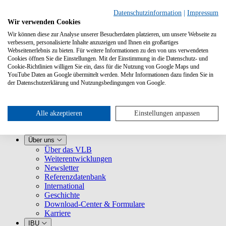
Datenschutzinformation
|
Impressum
Wir verwenden Cookies
Wir können diese zur Analyse unserer Besucherdaten platzieren, um unsere Webseite zu
verbessern, personalisierte Inhalte anzuzeigen und Ihnen ein großartiges
Webseitenerlebnis zu bieten. Für weitere Informationen zu den von uns verwendeten
Cookies öffnen Sie die Einstellungen. Mit der Einstimmung in die Datenschutz- und
Cookie-Richtlinien willigen Sie ein, dass für die Nutzung von Google Maps und
YouTube Daten an Google übermittelt werden. Mehr Informationen dazu finden Sie in
Leistungen
der Datenschutzerklärung und Nutzungsbedingungen von Google.
VLB kennenlernen
Für Buchhandlungen
Für Verlage
Für Selfpublisher
Alle akzeptieren
Einstellungen anpassen
Für Dienstleister
VLB-TIX
Über uns
Über das VLB
Weiterentwicklungen
Newsletter
Referenzdatenbank
International
Geschichte
Download-Center & Formulare
Karriere
IBU