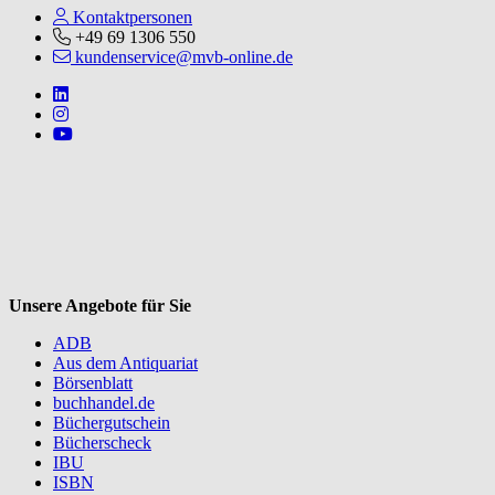
Kontaktpersonen
+49 69 1306 550
kundenservice@mvb-online.de
Follow us on https://www.linkedin.com/company/mvbbooks
Follow us on https://www.instagram.com/lifeatmvb/
Follow us on https://www.youtube.com/@mvbbooks
V
Unsere Angebote für Sie
ADB
Aus dem Antiquariat
Börsenblatt
buchhandel.de
Büchergutschein
Bücherscheck
IBU
ISBN