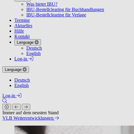
Was bietet IBU?
IBU-Bestellclearing für Buchhandlungen
IBU-Bestellclearing für Verlage
Termine
Aktuelles
Hilfe
Kontakt
Language
Deutsch
English
Log-in
Language
Deutsch
English
Log-in
n Stand
ngen