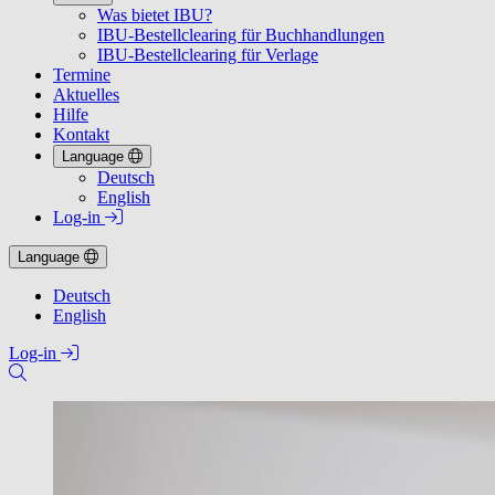
Was bietet IBU?
IBU-Bestellclearing für Buchhandlungen
IBU-Bestellclearing für Verlage
Termine
Aktuelles
Hilfe
Kontakt
Language
Deutsch
English
Log-in
Language
Deutsch
English
Log-in