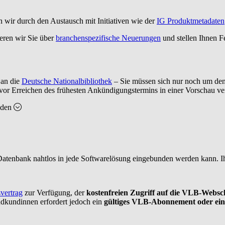
 wir durch den Austausch mit Initiativen wie der
IG Produktmetadaten
eren wir Sie über
branchenspezifische Neuerungen
und stellen Ihnen F
 an die
Deutsche Nationalbibliothek
– Sie müssen sich nur noch um de
or Erreichen des frühesten Ankündigungstermins in einer Vorschau v
lden
atenbank nahtlos in jede Softwarelösung eingebunden werden kann. Ih
vertrag
zur Verfügung, der
kostenfreien Zugriff auf die VLB-Webschn
kundinnen erfordert jedoch ein
gültiges VLB-Abonnement
oder ei