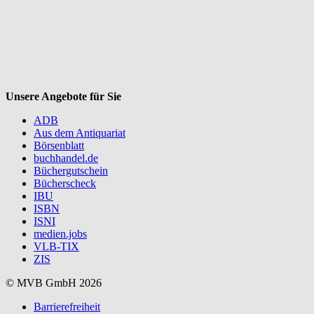
V
Unsere Angebote für Sie
ADB
Aus dem Antiquariat
Börsenblatt
buchhandel.de
Büchergutschein
Bücherscheck
IBU
ISBN
ISNI
medien.jobs
VLB-TIX
ZIS
© MVB GmbH 2026
Barrierefreiheit