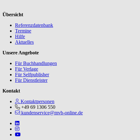
Übersicht
Referenzdatenbank
Termine
Hilfe
Aktuelles
Unsere Angebote
Für Buchhandlungen
Für Verlage
Für Selfpublisher
Für Dienstleister
Kontakt
Kontaktpersonen
+49 69 1306 550
kundenservice@mvb-online.de
Follow us on https://www.linkedin.com/company/mvbbooks
Follow us on https://www.instagram.com/lifeatmvb/
Follow us on https://www.youtube.com/@mvbbooks