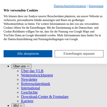
Datenschutzinformation
|
Impressum
Wir verwenden Cookies
Wir können diese zur Analyse unserer Besucherdaten platzieren, um unsere Webseite zu
verbessern, personalisierte Inhalte anzuzeigen und Ihnen ein großartiges
Webseitenerlebnis zu bieten. Für weitere Informationen zu den von uns verwendeten
Cookies öffnen Sie die Einstellungen. Mit der Einstimmung in die Datenschutz- und
Cookie-Richtlinien willigen Sie ein, dass für die Nutzung von Google Maps und
YouTube Daten an Google übermittelt werden. Mehr Informationen dazu finden Sie in
Leistungen
der Datenschutzerklärung und Nutzungsbedingungen von Google.
VLB kennenlernen
Für Buchhandlungen
Für Verlage
Für Selfpublisher
Alle akzeptieren
Einstellungen anpassen
Für Dienstleister
VLB-TIX
Über uns
Über das VLB
Weiterentwicklungen
Newsletter
Referenzdatenbank
International
Geschichte
Download-Center & Formulare
Karriere
IBU