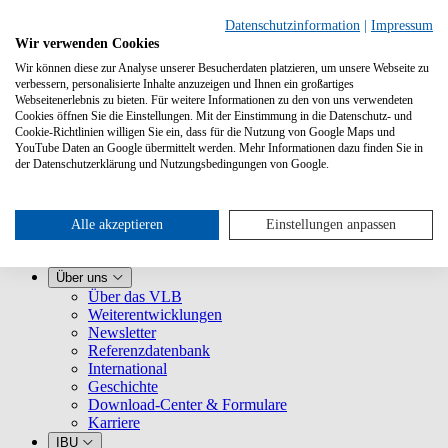
Datenschutzinformation
|
Impressum
Wir verwenden Cookies
Wir können diese zur Analyse unserer Besucherdaten platzieren, um unsere Webseite zu
verbessern, personalisierte Inhalte anzuzeigen und Ihnen ein großartiges
Webseitenerlebnis zu bieten. Für weitere Informationen zu den von uns verwendeten
Cookies öffnen Sie die Einstellungen. Mit der Einstimmung in die Datenschutz- und
Cookie-Richtlinien willigen Sie ein, dass für die Nutzung von Google Maps und
YouTube Daten an Google übermittelt werden. Mehr Informationen dazu finden Sie in
Leistungen
der Datenschutzerklärung und Nutzungsbedingungen von Google.
VLB kennenlernen
Für Buchhandlungen
Für Verlage
Für Selfpublisher
Alle akzeptieren
Einstellungen anpassen
Für Dienstleister
VLB-TIX
Über uns
Über das VLB
Weiterentwicklungen
Newsletter
Referenzdatenbank
International
Geschichte
Download-Center & Formulare
Karriere
IBU