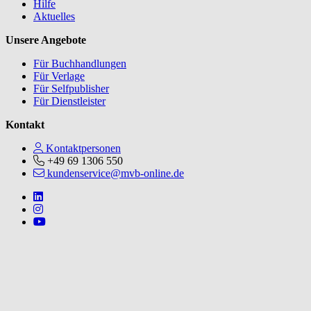
Hilfe
Aktuelles
Unsere Angebote
Für Buchhandlungen
Für Verlage
Für Selfpublisher
Für Dienstleister
Kontakt
Kontaktpersonen
+49 69 1306 550
kundenservice@mvb-online.de
Follow us on https://www.linkedin.com/company/mvbbooks
Follow us on https://www.instagram.com/lifeatmvb/
Follow us on https://www.youtube.com/@mvbbooks
V