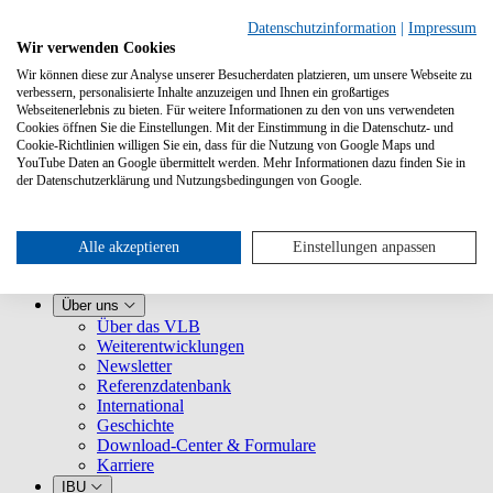
Datenschutzinformation
|
Impressum
Wir verwenden Cookies
Wir können diese zur Analyse unserer Besucherdaten platzieren, um unsere Webseite zu
verbessern, personalisierte Inhalte anzuzeigen und Ihnen ein großartiges
Webseitenerlebnis zu bieten. Für weitere Informationen zu den von uns verwendeten
Cookies öffnen Sie die Einstellungen. Mit der Einstimmung in die Datenschutz- und
Cookie-Richtlinien willigen Sie ein, dass für die Nutzung von Google Maps und
YouTube Daten an Google übermittelt werden. Mehr Informationen dazu finden Sie in
Leistungen
der Datenschutzerklärung und Nutzungsbedingungen von Google.
VLB kennenlernen
Für Buchhandlungen
Für Verlage
Für Selfpublisher
Alle akzeptieren
Einstellungen anpassen
Für Dienstleister
VLB-TIX
Über uns
Über das VLB
Weiterentwicklungen
Newsletter
Referenzdatenbank
International
Geschichte
Download-Center & Formulare
Karriere
IBU