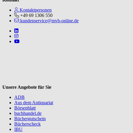
Kontaktpersonen
+49 69 1306 550
kundenservice@mvb-online.de
Follow us on https://www.linkedin.com/company/mvbbooks
Follow us on https://www.instagram.com/lifeatmvb/
Follow us on https://www.youtube.com/@mvbbooks
V
Unsere Angebote für Sie
ADB
Aus dem Antiquariat
Börsenblatt
buchhandel.de
Büchergutschein
Bücherscheck
IBU