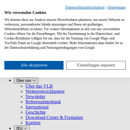
Datenschutzinformation
|
Impressum
Wir verwenden Cookies
Wir können diese zur Analyse unserer Besucherdaten platzieren, um unsere Webseite zu
verbessern, personalisierte Inhalte anzuzeigen und Ihnen ein großartiges
Webseitenerlebnis zu bieten. Für weitere Informationen zu den von uns verwendeten
Cookies öffnen Sie die Einstellungen. Mit der Einstimmung in die Datenschutz- und
Cookie-Richtlinien willigen Sie ein, dass für die Nutzung von Google Maps und
YouTube Daten an Google übermittelt werden. Mehr Informationen dazu finden Sie in
Leistungen
der Datenschutzerklärung und Nutzungsbedingungen von Google.
VLB kennenlernen
Für Buchhandlungen
Für Verlage
Für Selfpublisher
Alle akzeptieren
Einstellungen anpassen
Für Dienstleister
VLB-TIX
Über uns
Über das VLB
Weiterentwicklungen
Newsletter
Referenzdatenbank
International
Geschichte
Download-Center & Formulare
Karriere
IBU