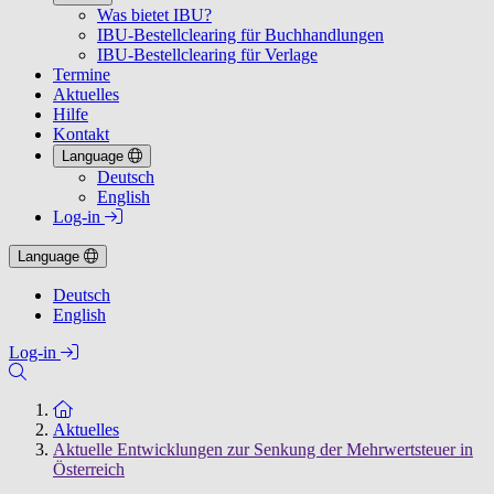
Was bietet IBU?
IBU-Bestellclearing für Buchhandlungen
IBU-Bestellclearing für Verlage
Termine
Aktuelles
Hilfe
Kontakt
Language
Deutsch
English
Log-in
Language
Deutsch
English
Log-in
Zur Startseite
Aktuelles
Aktuelle Entwicklungen zur Senkung der Mehrwertsteuer in
Österreich