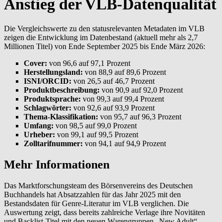
Anstieg der VLB-Datenqualität
Die Vergleichswerte zu den statusrelevanten Metadaten im VLB
zeigen die Entwicklung im Datenbestand (aktuell mehr als 2,7
Millionen Titel) von Ende September 2025 bis Ende März 2026:
Cover:
von 96,6 auf 97,1 Prozent
Herstellungsland:
von 88,9 auf 89,6 Prozent
ISNI/ORCID:
von 26,5 auf 46,7 Prozent
Produktbeschreibung:
von 90,9 auf 92,0 Prozent
Produktsprache:
von 99,3 auf 99,4 Prozent
Schlagwörter:
von 92,6 auf 93,9 Prozent
Thema-Klassifikation:
von 95,7 auf 96,3 Prozent
Umfang:
von 98,5 auf 99,0 Prozent
Urheber:
von 99,1 auf 99,5 Prozent
Zolltarifnummer:
von 94,1 auf 94,9 Prozent
Mehr Informationen
Das Marktforschungsteam des Börsenvereins des Deutschen
Buchhandels hat Absatzzahlen für das Jahr 2025 mit den
Bestandsdaten für Genre-Literatur im VLB verglichen. Die
Auswertung zeigt, dass bereits zahlreiche Verlage ihre Novitäten
und Backlist-Titel mit den neuen Warengruppen „New Adult“,