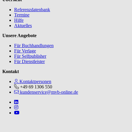
Referenzdatenbank
Termine
Hilfe
Aktuelles
Unsere Angebote
Für Buchhandlungen
Für Verlage
Für Selfpublisher
Für Dienstleister
Kontakt
Kontaktpersonen
+49 69 1306 550
kundenservice@mvb-online.de
Follow us on https://www.linkedin.com/company/mvbbooks
Follow us on https://www.instagram.com/lifeatmvb/
Follow us on https://www.youtube.com/@mvbbooks
V