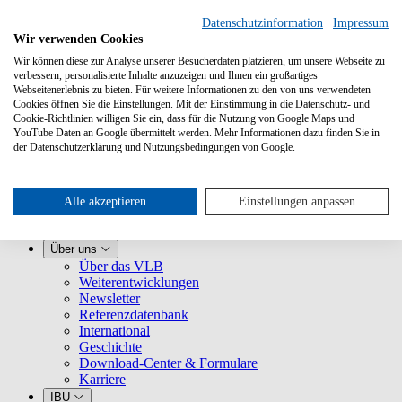
Datenschutzinformation
|
Impressum
Wir verwenden Cookies
Wir können diese zur Analyse unserer Besucherdaten platzieren, um unsere Webseite zu
verbessern, personalisierte Inhalte anzuzeigen und Ihnen ein großartiges
Webseitenerlebnis zu bieten. Für weitere Informationen zu den von uns verwendeten
Cookies öffnen Sie die Einstellungen. Mit der Einstimmung in die Datenschutz- und
Cookie-Richtlinien willigen Sie ein, dass für die Nutzung von Google Maps und
YouTube Daten an Google übermittelt werden. Mehr Informationen dazu finden Sie in
Leistungen
der Datenschutzerklärung und Nutzungsbedingungen von Google.
VLB kennenlernen
Für Buchhandlungen
Für Verlage
Für Selfpublisher
Alle akzeptieren
Einstellungen anpassen
Für Dienstleister
VLB-TIX
Über uns
Über das VLB
Weiterentwicklungen
Newsletter
Referenzdatenbank
International
Geschichte
Download-Center & Formulare
Karriere
IBU