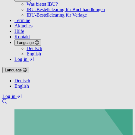
Was bietet IBU?
IBU-Bestellclearing für Buchhandlungen
IBU-Bestellclearing für Verlage
Termine
Aktuelles
Hilfe
Kontakt
Language
Deutsch
English
Log-in
Language
Deutsch
English
Log-in