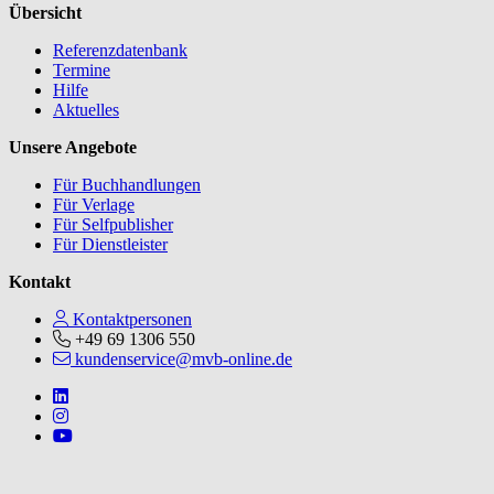
Übersicht
Referenzdatenbank
Termine
Hilfe
Aktuelles
Unsere Angebote
Für Buchhandlungen
Für Verlage
Für Selfpublisher
Für Dienstleister
Kontakt
Kontaktpersonen
+49 69 1306 550
kundenservice@mvb-online.de
Follow us on https://www.linkedin.com/company/mvbbooks
Follow us on https://www.instagram.com/lifeatmvb/
Follow us on https://www.youtube.com/@mvbbooks