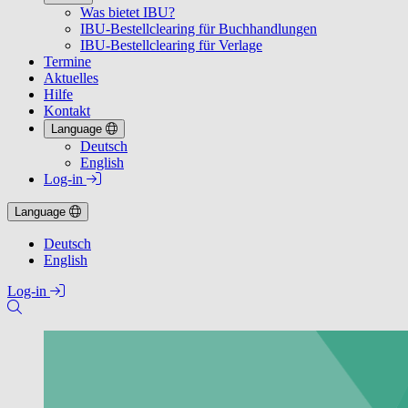
Was bietet IBU?
IBU-Bestellclearing für Buchhandlungen
IBU-Bestellclearing für Verlage
Termine
Aktuelles
Hilfe
Kontakt
Language
Deutsch
English
Log-in
Language
Deutsch
English
Log-in