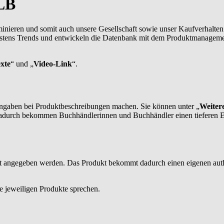
LB
minieren und somit auch unsere Gesellschaft sowie unser Kaufverhalt
eustens Trends und entwickeln die Datenbank mit dem Produktmanagemen
xte
“ und „
Video-Link
“.
ngaben bei Produktbeschreibungen machen. Sie können unter „
Weiter
adurch bekommen Buchhändlerinnen und Buchhändler einen tieferen Einb
 angegeben werden. Das Produkt bekommt dadurch einen eigenen authe
 jeweiligen Produkte sprechen.