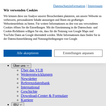
Datenschutzinformation
|
Impressum
Wir verwenden Cookies
Wir können diese zur Analyse unserer Besucherdaten platzieren, um unsere Webseite zu
verbessern, personalisierte Inhalte anzuzeigen und Ihnen ein großartiges
Webseitenerlebnis zu bieten. Für weitere Informationen zu den von uns verwendeten
Cookies öffnen Sie die Einstellungen. Mit der Einstimmung in die Datenschutz- und
Cookie-Richtlinien willigen Sie ein, dass für die Nutzung von Google Maps und
YouTube Daten an Google übermittelt werden. Mehr Informationen dazu finden Sie in
Leistungen
der Datenschutzerklärung und Nutzungsbedingungen von Google.
VLB kennenlernen
Für Buchhandlungen
Für Verlage
Für Selfpublisher
Alle akzeptieren
Einstellungen anpassen
Für Dienstleister
VLB-TIX
Über uns
Über das VLB
Weiterentwicklungen
Newsletter
Referenzdatenbank
International
Geschichte
Download-Center & Formulare
Karriere
IBU