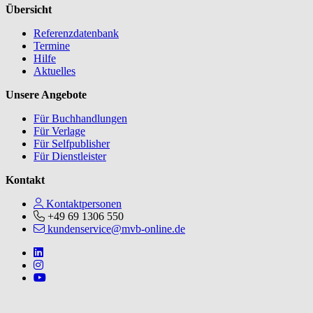
Übersicht
Referenzdatenbank
Termine
Hilfe
Aktuelles
Unsere Angebote
Für Buchhandlungen
Für Verlage
Für Selfpublisher
Für Dienstleister
Kontakt
Kontaktpersonen
+49 69 1306 550
kundenservice@mvb-online.de
Follow us on https://www.linkedin.com/company/mvbbooks
Follow us on https://www.instagram.com/lifeatmvb/
Follow us on https://www.youtube.com/@mvbbooks
V