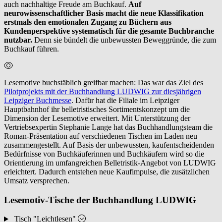
auch nachhaltige Freude am Buchkauf.
Auf
neurowissenschaftlicher Basis macht die neue Klassifikation
erstmals den emotionalen Zugang zu Büchern aus
Kundenperspektive systematisch für die gesamte Buchbranche
nutzbar.
Denn sie bündelt die unbewussten Beweggründe, die zum
Buchkauf führen.
Lesemotive buchstäblich greifbar machen: Das war das Ziel des
Pilotprojekts mit der Buchhandlung LUDWIG zur diesjährigen
Leipziger Buchmesse
. Dafür hat die Filiale im Leipziger
Hauptbahnhof ihr belletristisches Sortimentskonzept um die
Dimension der Lesemotive erweitert. Mit Unterstützung der
Vertriebsexpertin Stephanie Lange hat das Buchhandlungsteam die
Roman-Präsentation auf verschiedenen Tischen im Laden neu
zusammengestellt. Auf Basis der unbewussten, kaufentscheidenden
Bedürfnisse von Buchkäuferinnen und Buchkäufern wird so die
Orientierung im umfangreichen Belletristik-Angebot von LUDWIG
erleichtert. Dadurch entstehen neue Kaufimpulse, die zusätzlichen
Umsatz versprechen.
Lesemotiv-Tische der Buchhandlung LUDWIG
Tisch "Leichtlesen"