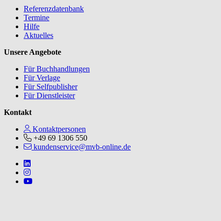
Referenzdatenbank
Termine
Hilfe
Aktuelles
Unsere Angebote
Für Buchhandlungen
Für Verlage
Für Selfpublisher
Für Dienstleister
Kontakt
Kontaktpersonen
+49 69 1306 550
kundenservice@mvb-online.de
Follow us on https://www.linkedin.com/company/mvbbooks
Follow us on https://www.instagram.com/lifeatmvb/
Follow us on https://www.youtube.com/@mvbbooks
V