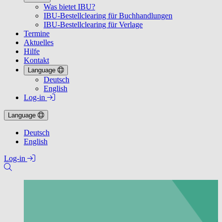
Was bietet IBU?
IBU-Bestellclearing für Buchhandlungen
IBU-Bestellclearing für Verlage
Termine
Aktuelles
Hilfe
Kontakt
Language
Deutsch
English
Log-in
Language
Deutsch
English
Log-in