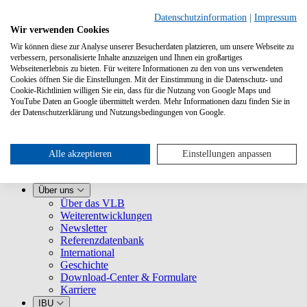
Datenschutzinformation
|
Impressum
Wir verwenden Cookies
Wir können diese zur Analyse unserer Besucherdaten platzieren, um unsere Webseite zu
verbessern, personalisierte Inhalte anzuzeigen und Ihnen ein großartiges
Webseitenerlebnis zu bieten. Für weitere Informationen zu den von uns verwendeten
Cookies öffnen Sie die Einstellungen. Mit der Einstimmung in die Datenschutz- und
Cookie-Richtlinien willigen Sie ein, dass für die Nutzung von Google Maps und
YouTube Daten an Google übermittelt werden. Mehr Informationen dazu finden Sie in
Leistungen
der Datenschutzerklärung und Nutzungsbedingungen von Google.
VLB kennenlernen
Für Buchhandlungen
Für Verlage
Für Selfpublisher
Alle akzeptieren
Einstellungen anpassen
Für Dienstleister
VLB-TIX
Über uns
Über das VLB
Weiterentwicklungen
Newsletter
Referenzdatenbank
International
Geschichte
Download-Center & Formulare
Karriere
IBU