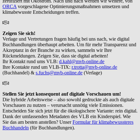
zertifiziert mit Ökostrom. Nach und nach werden wir weitere, von
ORCA
vorgeschlagene Optimierungsmaßnahmen umsetzen und
klimabewusste Entscheidungen treffen.
Zeigen Sie sich!
Verlage und Vertretungen fragen häufig bei uns nach, wie digital
Buchhandlungen überhaupt arbeiten. Um für mehr Transparenz und
Akzeptanz in der Branche zu wirken, sammeln wir Ihre
Rückmeldungen. Zeigen Sie, dass sie digital arbeiten!
Ihr Kontakt rund ums VLB:
d.kahl@mvb-online.de
Ihre Kontakte rund um VLB-TIX:
r.trotta@mvb-online.de
(Buchhandel) &
s.fuchs@mvb-online.de
(Verlage)
Stellen Sie jetzt konsequent auf digitale Vorschauen um!
Die hybride Arbeitsweise – also sowohl gedruckte als auch digitale
Vorschauen zu nutzen – verursacht unnötig viele Emissionen.
Entscheiden Sie sich jetzt für die ökologischere Variante: rein digital.
Dank der umfassenden Metadaten des VLB ein Kinderspiel. Wie
Sie das am besten anstellen? Unser
Formular für klimabewussteres
Buchhandeln
(für Buchhandlungen).