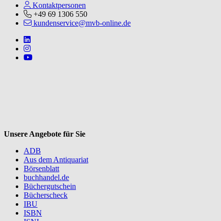
Kontaktpersonen
+49 69 1306 550
kundenservice@mvb-online.de
Follow us on https://www.linkedin.com/company/mvbbooks
Follow us on https://www.instagram.com/lifeatmvb/
Follow us on https://www.youtube.com/@mvbbooks
V
Unsere Angebote für Sie
ADB
Aus dem Antiquariat
Börsenblatt
buchhandel.de
Büchergutschein
Bücherscheck
IBU
ISBN