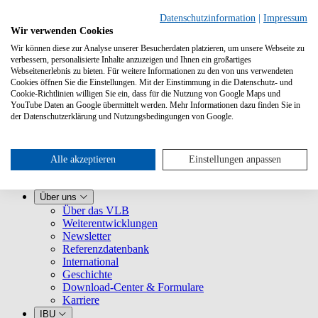
Datenschutzinformation
|
Impressum
Wir verwenden Cookies
Wir können diese zur Analyse unserer Besucherdaten platzieren, um unsere Webseite zu
verbessern, personalisierte Inhalte anzuzeigen und Ihnen ein großartiges
Webseitenerlebnis zu bieten. Für weitere Informationen zu den von uns verwendeten
Cookies öffnen Sie die Einstellungen. Mit der Einstimmung in die Datenschutz- und
Cookie-Richtlinien willigen Sie ein, dass für die Nutzung von Google Maps und
YouTube Daten an Google übermittelt werden. Mehr Informationen dazu finden Sie in
Leistungen
der Datenschutzerklärung und Nutzungsbedingungen von Google.
VLB kennenlernen
Für Buchhandlungen
Für Verlage
Für Selfpublisher
Alle akzeptieren
Einstellungen anpassen
Für Dienstleister
VLB-TIX
Über uns
Über das VLB
Weiterentwicklungen
Newsletter
Referenzdatenbank
International
Geschichte
Download-Center & Formulare
Karriere
IBU