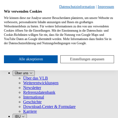
Datenschutzinformation
|
Impressum
Wir verwenden Cookies
Wir können diese zur Analyse unserer Besucherdaten platzieren, um unsere Webseite zu
verbessern, personalisierte Inhalte anzuzeigen und Ihnen ein großartiges
Webseitenerlebnis zu bieten. Für weitere Informationen zu den von uns verwendeten
Cookies öffnen Sie die Einstellungen. Mit der Einstimmung in die Datenschutz- und
Cookie-Richtlinien willigen Sie ein, dass für die Nutzung von Google Maps und
YouTube Daten an Google übermittelt werden. Mehr Informationen dazu finden Sie in
Leistungen
der Datenschutzerklärung und Nutzungsbedingungen von Google.
VLB kennenlernen
Für Buchhandlungen
Für Verlage
Für Selfpublisher
Alle akzeptieren
Einstellungen anpassen
Für Dienstleister
VLB-TIX
Über uns
Über das VLB
Weiterentwicklungen
Newsletter
Referenzdatenbank
International
Geschichte
Download-Center & Formulare
Karriere
IBU