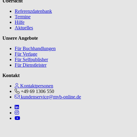
Übersicht
Referenzdatenbank
Termine
Hilfe
Aktuelles
Unsere Angebote
Für Buchhandlungen
Für Verlage
Für Selfpublisher
Für Dienstleister
Kontakt
Kontaktpersonen
+49 69 1306 550
kundenservice@mvb-online.de
Follow us on https://www.linkedin.com/company/mvbbooks
Follow us on https://www.instagram.com/lifeatmvb/
Follow us on https://www.youtube.com/@mvbbooks
V