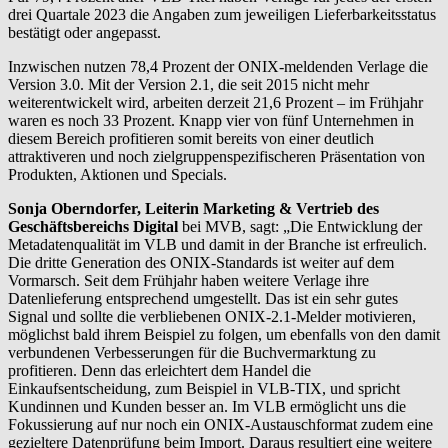
drei Quartale 2023 die Angaben zum jeweiligen Lieferbarkeitsstatus
bestätigt oder angepasst.
Inzwischen nutzen 78,4 Prozent der ONIX-meldenden Verlage die
Version 3.0. Mit der Version 2.1, die seit 2015 nicht mehr
weiterentwickelt wird, arbeiten derzeit 21,6 Prozent – im Frühjahr
waren es noch 33 Prozent. Knapp vier von fünf Unternehmen in
diesem Bereich profitieren somit bereits von einer deutlich
attraktiveren und noch zielgruppenspezifischeren Präsentation von
Produkten, Aktionen und Specials.
Sonja Oberndorfer, Leiterin Marketing & Vertrieb des
Geschäftsbereichs Digital
bei MVB, sagt: „Die Entwicklung der
Metadatenqualität im VLB und damit in der Branche ist erfreulich.
Die dritte Generation des ONIX-Standards ist weiter auf dem
Vormarsch. Seit dem Frühjahr haben weitere Verlage ihre
Datenlieferung entsprechend umgestellt. Das ist ein sehr gutes
Signal und sollte die verbliebenen ONIX-2.1-Melder motivieren,
möglichst bald ihrem Beispiel zu folgen, um ebenfalls von den damit
verbundenen Verbesserungen für die Buchvermarktung zu
profitieren. Denn das erleichtert dem Handel die
Einkaufsentscheidung, zum Beispiel in VLB-TIX, und spricht
Kundinnen und Kunden besser an. Im VLB ermöglicht uns die
Fokussierung auf nur noch ein ONIX-Austauschformat zudem eine
gezieltere Datenprüfung beim Import. Daraus resultiert eine weitere