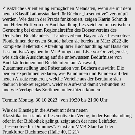
Zusätzliche Orientierung ermöglichen Metadaten, wenn sie mit dem
neuen Klassifikationsstandard für Bücher „Lesemotive“ verknüpft
werden. Wie das in der Praxis funktioniert, zeigen Katrin Schmidt
und Helen Hoff von der Buchhandlung Lesezeichen im bayrischen
Germering bei einem Regionaltreffen des Börsenvereins des
Deutschen Buchhandels – Landesverband Bayern. Als Lesemotive-
Pionierinnen der ersten Stunde haben sie bereits im März 2022 die
komplette Belletristik-Abteilung ihrer Buchhandlung auf Basis der
Lesemotive-Angaben im VLB umgebaut. Live vor Ort zeigen sie,
wie sich die Ausrichtung auf die unbewussten Bedürfnisse von
Buchkäuferinnen und Buchkäufern auf Auswahl,
Zusammenstellung und Präsentation von Büchern auswirkt. Die
beiden Expertinnen erklären, wie Kundinnen und Kunden auf den
neuen Ansatz reagieren, welche Vorteile aus der Beratung sich
dadurch konkret ergeben, welcher Aufwand damit verbunden ist
und wie Verlage das Sortiment unterstützen können.
Termin: Montag, 30.10.2023 | von 19:30 bis 21:00 Uhr
Wie der Einstieg in die Arbeit mit dem neuen
Klassifikationsstandard Lesemotive im Verlag, in der Buchhandlung
oder in der Bibliothek gelingt, zeigt auch der neue Leitfaden
„Lesemotive für Dummies“. Er ist am MVB-Stand auf der
Frankfurter Buchmesse (Halle 40, E 21)