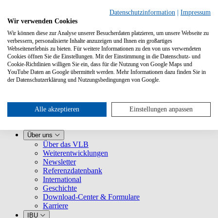
Datenschutzinformation
|
Impressum
Wir verwenden Cookies
Wir können diese zur Analyse unserer Besucherdaten platzieren, um unsere Webseite zu
verbessern, personalisierte Inhalte anzuzeigen und Ihnen ein großartiges
Webseitenerlebnis zu bieten. Für weitere Informationen zu den von uns verwendeten
Cookies öffnen Sie die Einstellungen. Mit der Einstimmung in die Datenschutz- und
Cookie-Richtlinien willigen Sie ein, dass für die Nutzung von Google Maps und
YouTube Daten an Google übermittelt werden. Mehr Informationen dazu finden Sie in
Leistungen
der Datenschutzerklärung und Nutzungsbedingungen von Google.
VLB kennenlernen
Für Buchhandlungen
Für Verlage
Für Selfpublisher
Alle akzeptieren
Einstellungen anpassen
Für Dienstleister
VLB-TIX
Über uns
Über das VLB
Weiterentwicklungen
Newsletter
Referenzdatenbank
International
Geschichte
Download-Center & Formulare
Karriere
IBU