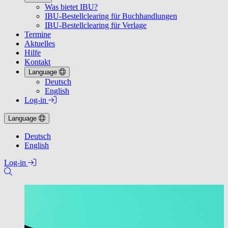
Was bietet IBU?
IBU-Bestellclearing für Buchhandlungen
IBU-Bestellclearing für Verlage
Termine
Aktuelles
Hilfe
Kontakt
Language
Deutsch
English
Log-in
Language
Deutsch
English
Log-in