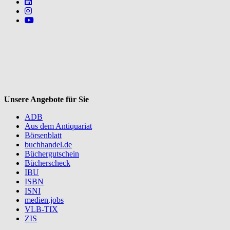
Follow us on https://www.linkedin.com/company/mvbbooks
Follow us on https://www.instagram.com/lifeatmvb/
Follow us on https://www.youtube.com/@mvbbooks
V
Unsere Angebote für Sie
ADB
Aus dem Antiquariat
Börsenblatt
buchhandel.de
Büchergutschein
Bücherscheck
IBU
ISBN
ISNI
medien.jobs
VLB-TIX
ZIS