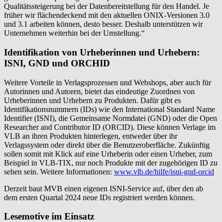
Qualitätssteigerung bei der Datenbereitstellung für den Handel. Je
früher wir flächendeckend mit den aktuellen ONIX-Versionen 3.0
und 3.1 arbeiten können, desto besser. Deshalb unterstützen wir
Unternehmen weiterhin bei der Umstellung.“
Identifikation von Urheberinnen und Urhebern:
ISNI, GND und ORCHID
Weitere Vorteile in Verlagsprozessen und Webshops, aber auch für
Autorinnen und Autoren, bietet das eindeutige Zuordnen von
Urheberinnen und Urhebern zu Produkten. Dafür gibt es
Identifikationsnummern (IDs) wie den International Standard Name
Identifier (ISNI), die Gemeinsame Normdatei (GND) oder die Open
Researcher and Contributor ID (ORCID). Diese können Verlage im
VLB an ihren Produkten hinterlegen, entweder über ihr
Verlagssystem oder direkt über die Benutzeroberfläche. Zukünftig
sollen somit mit Klick auf eine Urheberin oder einen Urheber, zum
Beispiel in VLB-TIX, nur noch Produkte mit der zugehörigen ID zu
sehen sein. Weitere Informationen:
www.vlb.de/hilfe/isni-gnd-orcid
Derzeit baut MVB einen eigenen ISNI-Service auf, über den ab
dem ersten Quartal 2024 neue IDs registriert werden können.
Lesemotive im Einsatz