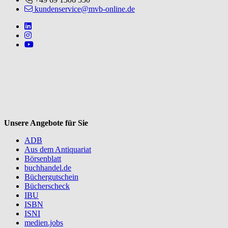
kundenservice@mvb-online.de
Follow us on https://www.linkedin.com/company/mvbbooks
Follow us on https://www.instagram.com/lifeatmvb/
Follow us on https://www.youtube.com/@mvbbooks
V
Unsere Angebote für Sie
ADB
Aus dem Antiquariat
Börsenblatt
buchhandel.de
Büchergutschein
Bücherscheck
IBU
ISBN
ISNI
medien.jobs