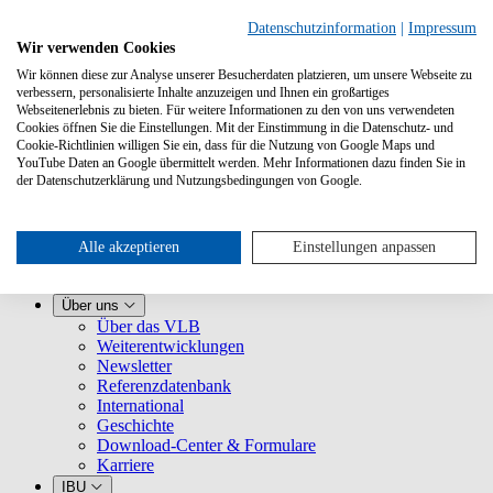
Datenschutzinformation
|
Impressum
Wir verwenden Cookies
Wir können diese zur Analyse unserer Besucherdaten platzieren, um unsere Webseite zu
verbessern, personalisierte Inhalte anzuzeigen und Ihnen ein großartiges
Webseitenerlebnis zu bieten. Für weitere Informationen zu den von uns verwendeten
Cookies öffnen Sie die Einstellungen. Mit der Einstimmung in die Datenschutz- und
Cookie-Richtlinien willigen Sie ein, dass für die Nutzung von Google Maps und
YouTube Daten an Google übermittelt werden. Mehr Informationen dazu finden Sie in
Leistungen
der Datenschutzerklärung und Nutzungsbedingungen von Google.
VLB kennenlernen
Für Buchhandlungen
Für Verlage
Für Selfpublisher
Alle akzeptieren
Einstellungen anpassen
Für Dienstleister
VLB-TIX
Über uns
Über das VLB
Weiterentwicklungen
Newsletter
Referenzdatenbank
International
Geschichte
Download-Center & Formulare
Karriere
IBU