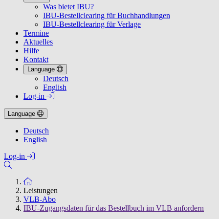
Was bietet IBU?
IBU-Bestellclearing für Buchhandlungen
IBU-Bestellclearing für Verlage
Termine
Aktuelles
Hilfe
Kontakt
Language
Deutsch
English
Log-in
Language
Deutsch
English
Log-in
Zur Startseite
Leistungen
VLB-Abo
IBU-Zugangsdaten für das Bestellbuch im VLB anfordern