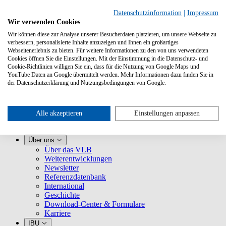
Datenschutzinformation
|
Impressum
Wir verwenden Cookies
Wir können diese zur Analyse unserer Besucherdaten platzieren, um unsere Webseite zu
verbessern, personalisierte Inhalte anzuzeigen und Ihnen ein großartiges
Webseitenerlebnis zu bieten. Für weitere Informationen zu den von uns verwendeten
Cookies öffnen Sie die Einstellungen. Mit der Einstimmung in die Datenschutz- und
Cookie-Richtlinien willigen Sie ein, dass für die Nutzung von Google Maps und
YouTube Daten an Google übermittelt werden. Mehr Informationen dazu finden Sie in
Leistungen
der Datenschutzerklärung und Nutzungsbedingungen von Google.
VLB kennenlernen
Für Buchhandlungen
Für Verlage
Für Selfpublisher
Alle akzeptieren
Einstellungen anpassen
Für Dienstleister
VLB-TIX
Über uns
Über das VLB
Weiterentwicklungen
Newsletter
Referenzdatenbank
International
Geschichte
Download-Center & Formulare
Karriere
IBU