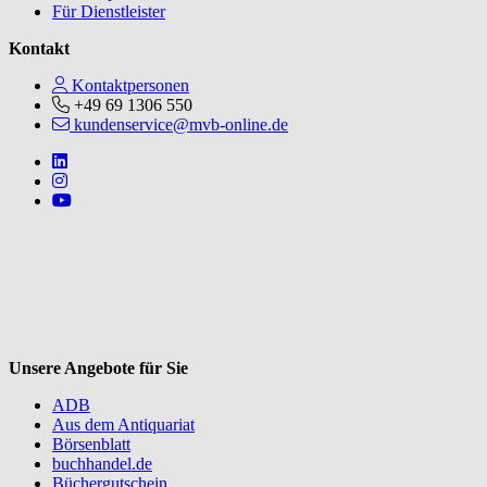
Für Dienstleister
Kontakt
Kontaktpersonen
+49 69 1306 550
kundenservice@mvb-online.de
Follow us on https://www.linkedin.com/company/mvbbooks
Follow us on https://www.instagram.com/lifeatmvb/
Follow us on https://www.youtube.com/@mvbbooks
V
Unsere Angebote für Sie
ADB
Aus dem Antiquariat
Börsenblatt
buchhandel.de
Büchergutschein