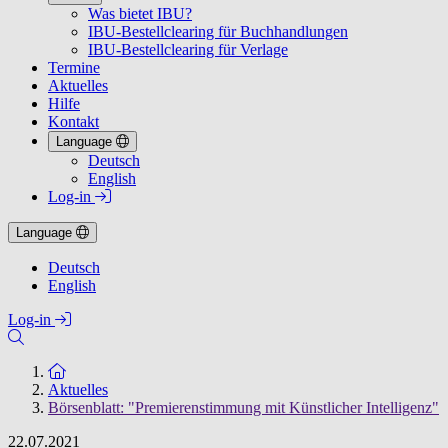
Was bietet IBU?
IBU-Bestellclearing für Buchhandlungen
IBU-Bestellclearing für Verlage
Termine
Aktuelles
Hilfe
Kontakt
Language
Deutsch
English
Log-in
Language
Deutsch
English
Log-in
Zur Startseite
Aktuelles
Börsenblatt: "Premierenstimmung mit Künstlicher Intelligenz"
22.07.2021