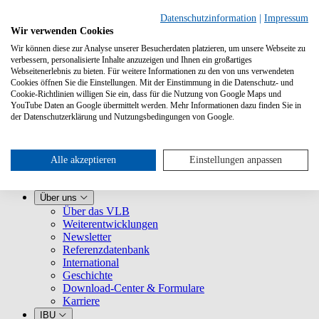
Datenschutzinformation
|
Impressum
Wir verwenden Cookies
Wir können diese zur Analyse unserer Besucherdaten platzieren, um unsere Webseite zu
verbessern, personalisierte Inhalte anzuzeigen und Ihnen ein großartiges
Webseitenerlebnis zu bieten. Für weitere Informationen zu den von uns verwendeten
Cookies öffnen Sie die Einstellungen. Mit der Einstimmung in die Datenschutz- und
Cookie-Richtlinien willigen Sie ein, dass für die Nutzung von Google Maps und
YouTube Daten an Google übermittelt werden. Mehr Informationen dazu finden Sie in
Leistungen
der Datenschutzerklärung und Nutzungsbedingungen von Google.
VLB kennenlernen
Für Buchhandlungen
Für Verlage
Für Selfpublisher
Alle akzeptieren
Einstellungen anpassen
Für Dienstleister
VLB-TIX
Über uns
Über das VLB
Weiterentwicklungen
Newsletter
Referenzdatenbank
International
Geschichte
Download-Center & Formulare
Karriere
IBU