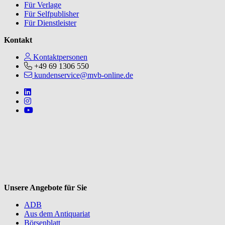
Für Verlage
Für Selfpublisher
Für Dienstleister
Kontakt
Kontaktpersonen
+49 69 1306 550
kundenservice@mvb-online.de
Follow us on https://www.linkedin.com/company/mvbbooks
Follow us on https://www.instagram.com/lifeatmvb/
Follow us on https://www.youtube.com/@mvbbooks
V
Unsere Angebote für Sie
ADB
Aus dem Antiquariat
Börsenblatt