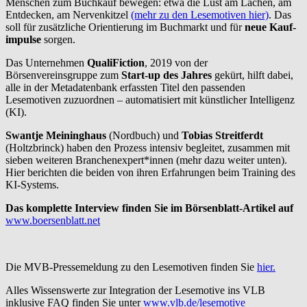
Menschen zum Buchkauf bewegen: etwa die Lust am Lachen, am
Entdecken, am Nervenkitzel
(mehr zu den Lesemotiven hier)
. Das
soll für zusätzliche Orientierung im Buchmarkt und für
neue Kauf-
impulse
sorgen.
Das Unternehmen
QualiFiction
, 2019 von der
Börsenvereinsgruppe zum
Start-up des Jahres
gekürt, hilft dabei,
alle in der Metadatenbank erfassten Titel den passenden
Lesemotiven zuzuordnen – automatisiert mit künstlicher Intelligenz
(KI).
Swantje Meininghaus
(Nordbuch) und
Tobias Streitferdt
(Holtzbrinck) haben den Prozess intensiv begleitet, zusammen mit
sieben weiteren Branchenexpert*innen (mehr dazu weiter unten).
Hier berichten die beiden von ihren Erfahrungen beim Training des
KI-Systems.
Das komplette Interview finden Sie im Börsenblatt-Artikel auf
www.boersenblatt.net
Die MVB-Pressemeldung zu den Lesemotiven finden Sie
hier.
Alles Wissenswerte zur Integration der Lesemotive ins VLB
inklusive FAQ finden Sie unter
www.vlb.de/lesemotive