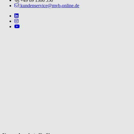
+49 69 1306 550
kundenservice@mvb-online.de
Follow us on https://www.linkedin.com/company/mvbbooks
Follow us on https://www.instagram.com/lifeatmvb/
Follow us on https://www.youtube.com/@mvbbooks