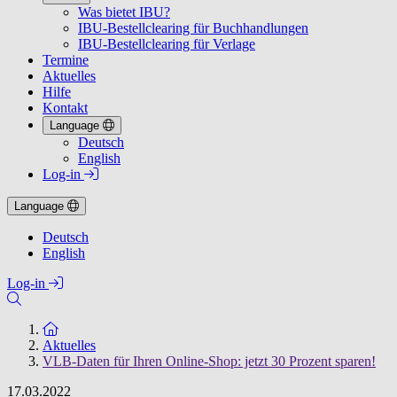
Was bietet IBU?
IBU-Bestellclearing für Buchhandlungen
IBU-Bestellclearing für Verlage
Termine
Aktuelles
Hilfe
Kontakt
Language
Deutsch
English
Log-in
Language
Deutsch
English
Log-in
Zur Startseite
Aktuelles
VLB-Daten für Ihren Online-Shop: jetzt 30 Prozent sparen!
17.03.2022