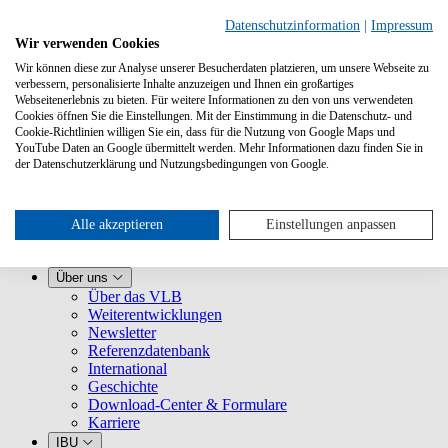
Datenschutzinformation
|
Impressum
Wir verwenden Cookies
Wir können diese zur Analyse unserer Besucherdaten platzieren, um unsere Webseite zu
verbessern, personalisierte Inhalte anzuzeigen und Ihnen ein großartiges
Webseitenerlebnis zu bieten. Für weitere Informationen zu den von uns verwendeten
Cookies öffnen Sie die Einstellungen. Mit der Einstimmung in die Datenschutz- und
Cookie-Richtlinien willigen Sie ein, dass für die Nutzung von Google Maps und
YouTube Daten an Google übermittelt werden. Mehr Informationen dazu finden Sie in
Leistungen
der Datenschutzerklärung und Nutzungsbedingungen von Google.
VLB kennenlernen
Für Buchhandlungen
Für Verlage
Für Selfpublisher
Alle akzeptieren
Einstellungen anpassen
Für Dienstleister
VLB-TIX
Über uns
Über das VLB
Weiterentwicklungen
Newsletter
Referenzdatenbank
International
Geschichte
Download-Center & Formulare
Karriere
IBU