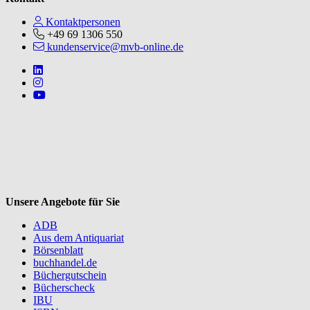
Kontaktpersonen
+49 69 1306 550
kundenservice@mvb-online.de
Follow us on https://www.linkedin.com/company/mvbbooks
Follow us on https://www.instagram.com/lifeatmvb/
Follow us on https://www.youtube.com/@mvbbooks
V
Unsere Angebote für Sie
ADB
Aus dem Antiquariat
Börsenblatt
buchhandel.de
Büchergutschein
Bücherscheck
IBU