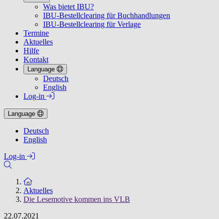
Was bietet IBU?
IBU-Bestellclearing für Buchhandlungen
IBU-Bestellclearing für Verlage
Termine
Aktuelles
Hilfe
Kontakt
Language
Deutsch
English
Log-in
Language
Deutsch
English
Log-in
Zur Startseite
Aktuelles
Die Lesemotive kommen ins VLB
22.07.2021