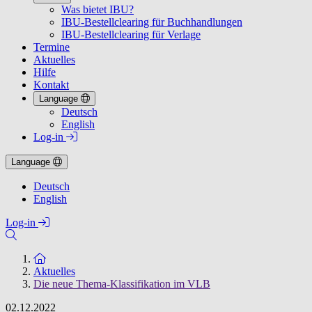
Was bietet IBU?
IBU-Bestellclearing für Buchhandlungen
IBU-Bestellclearing für Verlage
Termine
Aktuelles
Hilfe
Kontakt
Language
Deutsch
English
Log-in
Language
Deutsch
English
Log-in
Zur Startseite
Aktuelles
Die neue Thema-Klassifikation im VLB
02.12.2022