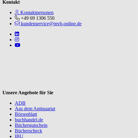
Kontakt
Kontaktpersonen
+49 69 1306 550
kundenservice@mvb-online.de
Follow us on https://www.linkedin.com/company/mvbbooks
Follow us on https://www.instagram.com/lifeatmvb/
Follow us on https://www.youtube.com/@mvbbooks
V
Unsere Angebote für Sie
ADB
Aus dem Antiquariat
Börsenblatt
buchhandel.de
Büchergutschein
Bücherscheck
IBU