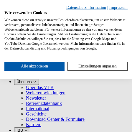
Datenschutzinformation
|
Impressum
Wir verwenden Cookies
Wir können diese zur Analyse unserer Besucherdaten platzieren, um unsere Webseite zu
verbessern, personalisierte Inhalte anzuzeigen und Ihnen ein großartiges
Webseitenerlebnis zu bieten. Für weitere Informationen zu den von uns verwendeten
Cookies öffnen Sie die Einstellungen. Mit der Einstimmung in die Datenschutz- und
Cookie-Richtlinien willigen Sie ein, dass für die Nutzung von Google Maps und
YouTube Daten an Google übermittelt werden. Mehr Informationen dazu finden Sie in
Leistungen
der Datenschutzerklärung und Nutzungsbedingungen von Google.
VLB kennenlernen
Für Buchhandlungen
Für Verlage
Für Selfpublisher
Alle akzeptieren
Einstellungen anpassen
Für Dienstleister
VLB-TIX
Über uns
Über das VLB
Weiterentwicklungen
Newsletter
Referenzdatenbank
International
Geschichte
Download-Center & Formulare
Karriere
IBU