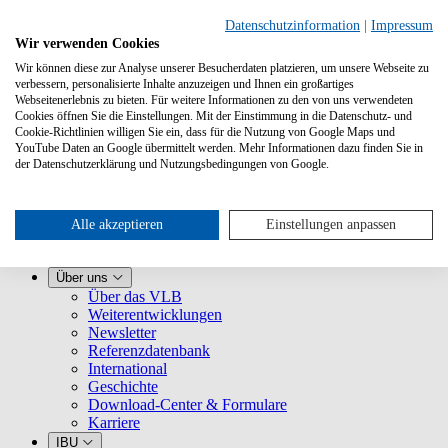
Datenschutzinformation
|
Impressum
Wir verwenden Cookies
Wir können diese zur Analyse unserer Besucherdaten platzieren, um unsere Webseite zu
verbessern, personalisierte Inhalte anzuzeigen und Ihnen ein großartiges
Webseitenerlebnis zu bieten. Für weitere Informationen zu den von uns verwendeten
Cookies öffnen Sie die Einstellungen. Mit der Einstimmung in die Datenschutz- und
Cookie-Richtlinien willigen Sie ein, dass für die Nutzung von Google Maps und
YouTube Daten an Google übermittelt werden. Mehr Informationen dazu finden Sie in
Leistungen
der Datenschutzerklärung und Nutzungsbedingungen von Google.
VLB kennenlernen
Für Buchhandlungen
Für Verlage
Für Selfpublisher
Alle akzeptieren
Einstellungen anpassen
Für Dienstleister
VLB-TIX
Über uns
Über das VLB
Weiterentwicklungen
Newsletter
Referenzdatenbank
International
Geschichte
Download-Center & Formulare
Karriere
IBU