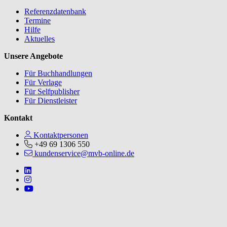
Referenzdatenbank
Termine
Hilfe
Aktuelles
Unsere Angebote
Für Buchhandlungen
Für Verlage
Für Selfpublisher
Für Dienstleister
Kontakt
Kontaktpersonen
+49 69 1306 550
kundenservice@mvb-online.de
Follow us on https://www.linkedin.com/company/mvbbooks
Follow us on https://www.instagram.com/lifeatmvb/
Follow us on https://www.youtube.com/@mvbbooks
V