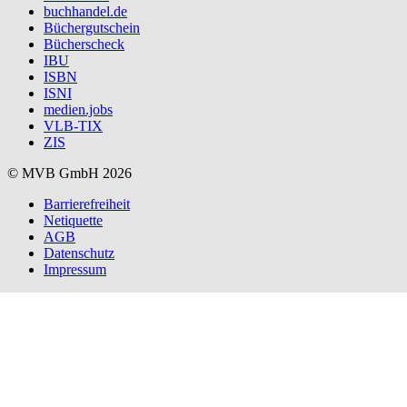
buchhandel.de
Büchergutschein
Bücherscheck
IBU
ISBN
ISNI
medien.jobs
VLB-TIX
ZIS
© MVB GmbH 2026
Barrierefreiheit
Netiquette
AGB
Datenschutz
Impressum