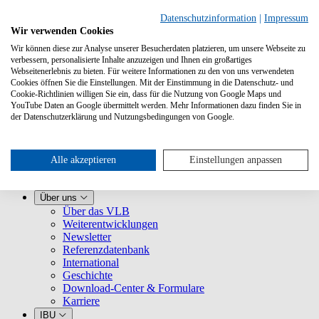
Datenschutzinformation
|
Impressum
Wir verwenden Cookies
Wir können diese zur Analyse unserer Besucherdaten platzieren, um unsere Webseite zu
verbessern, personalisierte Inhalte anzuzeigen und Ihnen ein großartiges
Webseitenerlebnis zu bieten. Für weitere Informationen zu den von uns verwendeten
Cookies öffnen Sie die Einstellungen. Mit der Einstimmung in die Datenschutz- und
Cookie-Richtlinien willigen Sie ein, dass für die Nutzung von Google Maps und
YouTube Daten an Google übermittelt werden. Mehr Informationen dazu finden Sie in
Leistungen
der Datenschutzerklärung und Nutzungsbedingungen von Google.
VLB kennenlernen
Für Buchhandlungen
Für Verlage
Für Selfpublisher
Alle akzeptieren
Einstellungen anpassen
Für Dienstleister
VLB-TIX
Über uns
Über das VLB
Weiterentwicklungen
Newsletter
Referenzdatenbank
International
Geschichte
Download-Center & Formulare
Karriere
IBU