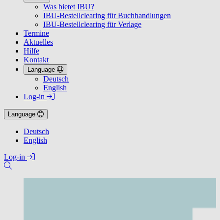
Was bietet IBU?
IBU-Bestellclearing für Buchhandlungen
IBU-Bestellclearing für Verlage
Termine
Aktuelles
Hilfe
Kontakt
Language
Deutsch
English
Log-in
Language
Deutsch
English
Log-in