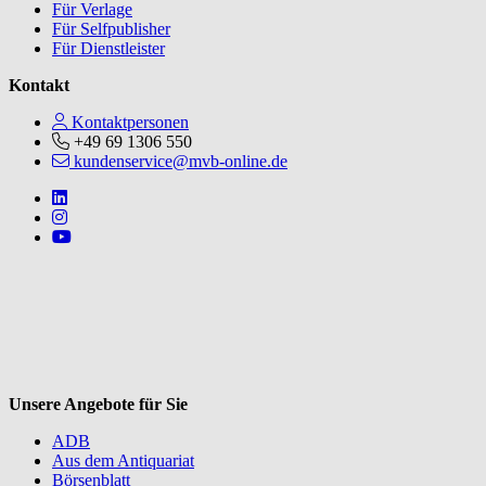
Für Verlage
Für Selfpublisher
Für Dienstleister
Kontakt
Kontaktpersonen
+49 69 1306 550
kundenservice@mvb-online.de
Follow us on https://www.linkedin.com/company/mvbbooks
Follow us on https://www.instagram.com/lifeatmvb/
Follow us on https://www.youtube.com/@mvbbooks
V
Unsere Angebote für Sie
ADB
Aus dem Antiquariat
Börsenblatt