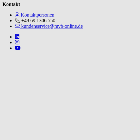
Kontakt
Kontaktpersonen
+49 69 1306 550
kundenservice@mvb-online.de
Follow us on https://www.linkedin.com/company/mvbbooks
Follow us on https://www.instagram.com/lifeatmvb/
Follow us on https://www.youtube.com/@mvbbooks