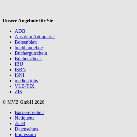
Unsere Angebote für Sie
ADB
Aus dem Antiquariat
Börsenblatt
buchhandel.de
Büchergutschein
Bücherscheck
IBU
ISBN
ISNI
medien.jobs
VLB-TIX
ZIS
© MVB GmbH 2026
Barrierefreiheit
Netiquette
AGB
Datenschutz
Impressum