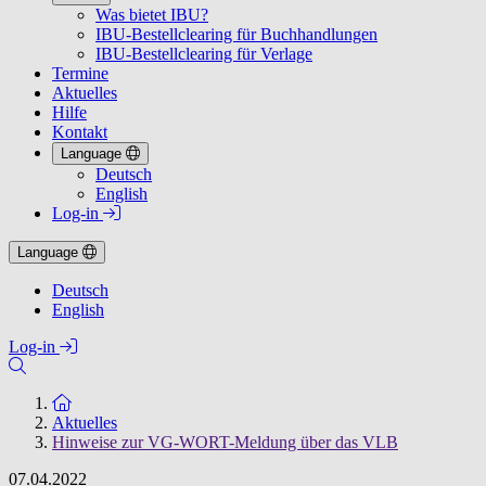
Was bietet IBU?
IBU-Bestellclearing für Buchhandlungen
IBU-Bestellclearing für Verlage
Termine
Aktuelles
Hilfe
Kontakt
Language
Deutsch
English
Log-in
Language
Deutsch
English
Log-in
Zur Startseite
Aktuelles
Hinweise zur VG-WORT-Meldung über das VLB
07.04.2022