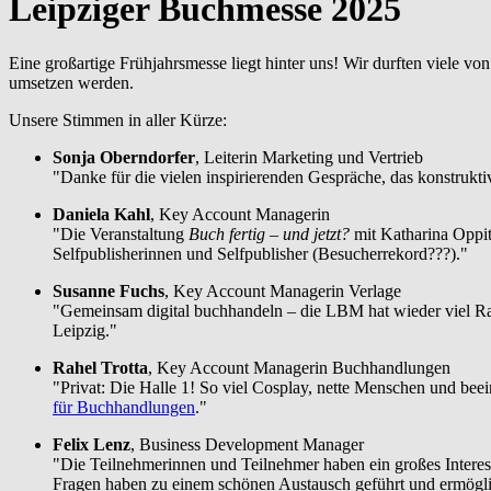
Leipziger Buchmesse 2025
Eine großartige Frühjahrsmesse liegt hinter uns! Wir durften viele v
umsetzen werden.
Unsere Stimmen in aller Kürze:
Sonja Oberndorfer
, Leiterin Marketing und Vertrieb
"Danke für die vielen inspirierenden Gespräche, das konstrukt
Daniela Kahl
, Key Account Managerin
"Die Veranstaltung
Buch fertig – und jetzt?
mit Katharina Oppit
Selfpublisherinnen und Selfpublisher (Besucherrekord???)."
Susanne Fuchs
, Key Account Managerin Verlage
"Gemeinsam digital buchhandeln – die LBM hat wieder viel Rau
Leipzig."
Rahel Trotta
, Key Account Managerin Buchhandlungen
"Privat: Die Halle 1! So viel Cosplay, nette Menschen und b
für Buchhandlungen
."
Felix Lenz
, Business Development Manager
"Die Teilnehmerinnen und Teilnehmer haben ein großes Intere
Fragen haben zu einem schönen Austausch geführt und ermöglic