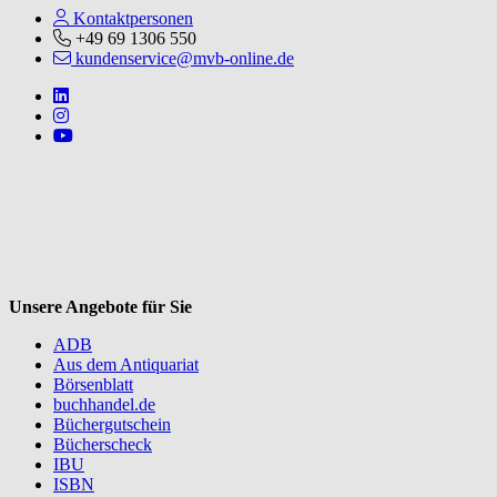
Kontaktpersonen
+49 69 1306 550
kundenservice@mvb-online.de
Follow us on https://www.linkedin.com/company/mvbbooks
Follow us on https://www.instagram.com/lifeatmvb/
Follow us on https://www.youtube.com/@mvbbooks
V
Unsere Angebote für Sie
ADB
Aus dem Antiquariat
Börsenblatt
buchhandel.de
Büchergutschein
Bücherscheck
IBU
ISBN