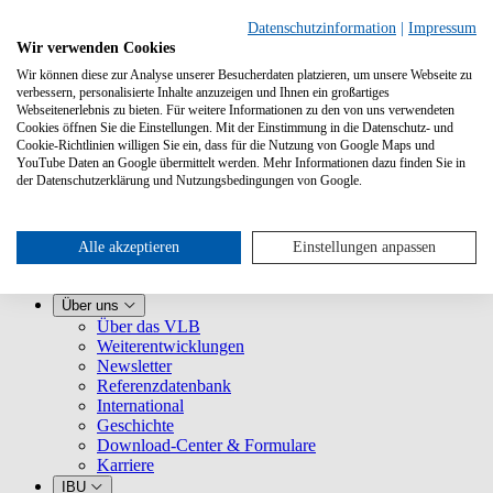
Datenschutzinformation
|
Impressum
Wir verwenden Cookies
Wir können diese zur Analyse unserer Besucherdaten platzieren, um unsere Webseite zu
verbessern, personalisierte Inhalte anzuzeigen und Ihnen ein großartiges
Webseitenerlebnis zu bieten. Für weitere Informationen zu den von uns verwendeten
Cookies öffnen Sie die Einstellungen. Mit der Einstimmung in die Datenschutz- und
Cookie-Richtlinien willigen Sie ein, dass für die Nutzung von Google Maps und
YouTube Daten an Google übermittelt werden. Mehr Informationen dazu finden Sie in
Leistungen
der Datenschutzerklärung und Nutzungsbedingungen von Google.
VLB kennenlernen
Für Buchhandlungen
Für Verlage
Für Selfpublisher
Alle akzeptieren
Einstellungen anpassen
Für Dienstleister
VLB-TIX
Über uns
Über das VLB
Weiterentwicklungen
Newsletter
Referenzdatenbank
International
Geschichte
Download-Center & Formulare
Karriere
IBU