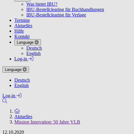
Was bietet IBU?
IBU-Bestellclearing für Buchhandlungen
IBU-Bestellclearing für Verlage
Termine
Aktuelles
Hilfe
Kontakt
Language
Deutsch
English
Log-in
Language
Deutsch
English
Log-in
Zur Startseite
Aktuelles
Mission Innovation: 50 Jahre VLB
12.10.2020