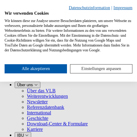
Datenschutzinformation
|
Impressum
Wir verwenden Cookies
Wir können diese zur Analyse unserer Besucherdaten platzieren, um unsere Webseite zu
verbessern, personalisierte Inhalte anzuzeigen und Ihnen ein großartiges
Webseitenerlebnis zu bieten. Für weitere Informationen zu den von uns verwendeten
Cookies öffnen Sie die Einstellungen. Mit der Einstimmung in die Datenschutz- und
Cookie-Richtlinien willigen Sie ein, dass für die Nutzung von Google Maps und
YouTube Daten an Google übermittelt werden. Mehr Informationen dazu finden Sie in
Leistungen
der Datenschutzerklärung und Nutzungsbedingungen von Google.
VLB kennenlernen
Für Buchhandlungen
Für Verlage
Für Selfpublisher
Alle akzeptieren
Einstellungen anpassen
Für Dienstleister
VLB-TIX
Über uns
Über das VLB
Weiterentwicklungen
Newsletter
Referenzdatenbank
International
Geschichte
Download-Center & Formulare
Karriere
IBU