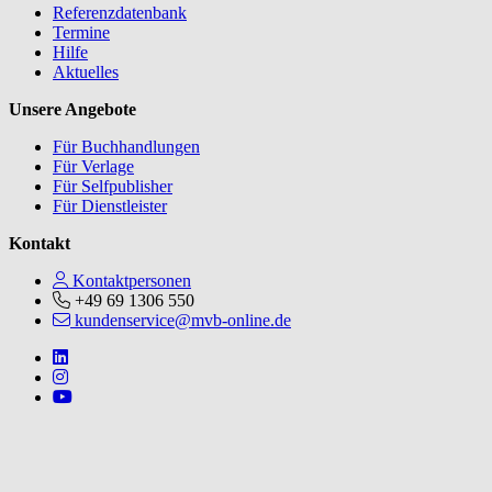
Referenzdatenbank
Termine
Hilfe
Aktuelles
Unsere Angebote
Für Buchhandlungen
Für Verlage
Für Selfpublisher
Für Dienstleister
Kontakt
Kontaktpersonen
+49 69 1306 550
kundenservice@mvb-online.de
Follow us on https://www.linkedin.com/company/mvbbooks
Follow us on https://www.instagram.com/lifeatmvb/
Follow us on https://www.youtube.com/@mvbbooks
V