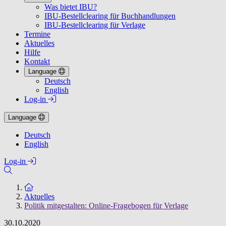
Was bietet IBU?
IBU-Bestellclearing für Buchhandlungen
IBU-Bestellclearing für Verlage
Termine
Aktuelles
Hilfe
Kontakt
Language
Deutsch
English
Log-in
Language
Deutsch
English
Log-in
Zur Startseite
Aktuelles
Politik mitgestalten: Online-Fragebogen für Verlage
30.10.2020