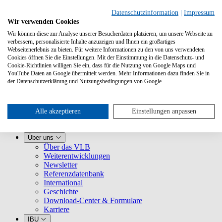
Datenschutzinformation
|
Impressum
Wir verwenden Cookies
Wir können diese zur Analyse unserer Besucherdaten platzieren, um unsere Webseite zu
verbessern, personalisierte Inhalte anzuzeigen und Ihnen ein großartiges
Webseitenerlebnis zu bieten. Für weitere Informationen zu den von uns verwendeten
Cookies öffnen Sie die Einstellungen. Mit der Einstimmung in die Datenschutz- und
Cookie-Richtlinien willigen Sie ein, dass für die Nutzung von Google Maps und
YouTube Daten an Google übermittelt werden. Mehr Informationen dazu finden Sie in
Leistungen
der Datenschutzerklärung und Nutzungsbedingungen von Google.
VLB kennenlernen
Für Buchhandlungen
Für Verlage
Für Selfpublisher
Alle akzeptieren
Einstellungen anpassen
Für Dienstleister
VLB-TIX
Über uns
Über das VLB
Weiterentwicklungen
Newsletter
Referenzdatenbank
International
Geschichte
Download-Center & Formulare
Karriere
IBU