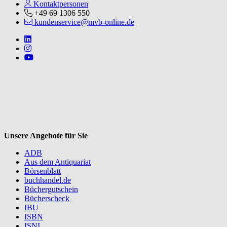
Kontaktpersonen
+49 69 1306 550
kundenservice@mvb-online.de
Follow us on https://www.linkedin.com/company/mvbbooks
Follow us on https://www.instagram.com/lifeatmvb/
Follow us on https://www.youtube.com/@mvbbooks
V
Unsere Angebote für Sie
ADB
Aus dem Antiquariat
Börsenblatt
buchhandel.de
Büchergutschein
Bücherscheck
IBU
ISBN
ISNI