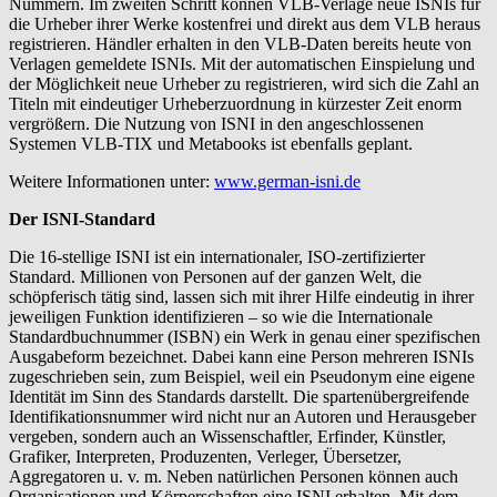
Nummern. Im zweiten Schritt können VLB-Verlage neue ISNIs für
die Urheber ihrer Werke kostenfrei und direkt aus dem VLB heraus
registrieren. Händler erhalten in den VLB-Daten bereits heute von
Verlagen gemeldete ISNIs. Mit der automatischen Einspielung und
der Möglichkeit neue Urheber zu registrieren, wird sich die Zahl an
Titeln mit eindeutiger Urheberzuordnung in kürzester Zeit enorm
vergrößern. Die Nutzung von ISNI in den angeschlossenen
Systemen VLB-TIX und Metabooks ist ebenfalls geplant.
Weitere Informationen unter:
www.german-isni.de
Der ISNI-Standard
Die 16-stellige ISNI ist ein internationaler, ISO-zertifizierter
Standard. Millionen von Personen auf der ganzen Welt, die
schöpferisch tätig sind, lassen sich mit ihrer Hilfe eindeutig in ihrer
jeweiligen Funktion identifizieren – so wie die Internationale
Standardbuchnummer (ISBN) ein Werk in genau einer spezifischen
Ausgabeform bezeichnet. Dabei kann eine Person mehreren ISNIs
zugeschrieben sein, zum Beispiel, weil ein Pseudonym eine eigene
Identität im Sinn des Standards darstellt. Die spartenübergreifende
Identifikationsnummer wird nicht nur an Autoren und Herausgeber
vergeben, sondern auch an Wissenschaftler, Erfinder, Künstler,
Grafiker, Interpreten, Produzenten, Verleger, Übersetzer,
Aggregatoren u. v. m. Neben natürlichen Personen können auch
Organisationen und Körperschaften eine ISNI erhalten. Mit dem