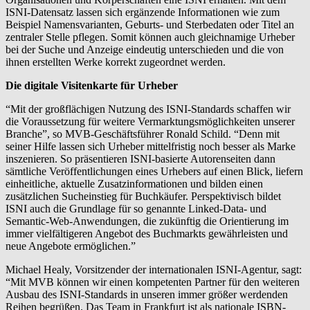
ISNI-Datensatz lassen sich ergänzende Informationen wie zum
Beispiel Namensvarianten, Geburts- und Sterbedaten oder Titel an
zentraler Stelle pflegen. Somit können auch gleichnamige Urheber
bei der Suche und Anzeige eindeutig unterschieden und die von
ihnen erstellten Werke korrekt zugeordnet werden.
Die digitale Visitenkarte für Urheber
“Mit der großflächigen Nutzung des ISNI-Standards schaffen wir
die Voraussetzung für weitere Vermarktungsmöglichkeiten unserer
Branche”, so MVB-Geschäftsführer Ronald Schild. “Denn mit
seiner Hilfe lassen sich Urheber mittelfristig noch besser als Marke
inszenieren. So präsentieren ISNI-basierte Autorenseiten dann
sämtliche Veröffentlichungen eines Urhebers auf einen Blick, liefern
einheitliche, aktuelle Zusatzinformationen und bilden einen
zusätzlichen Sucheinstieg für Buchkäufer. Perspektivisch bildet
ISNI auch die Grundlage für so genannte Linked-Data- und
Semantic-Web-Anwendungen, die zukünftig die Orientierung im
immer vielfältigeren Angebot des Buchmarkts gewährleisten und
neue Angebote ermöglichen.”
Michael Healy, Vorsitzender der internationalen ISNI-Agentur, sagt:
“Mit MVB können wir einen kompetenten Partner für den weiteren
Ausbau des ISNI-Standards in unseren immer größer werdenden
Reihen begrüßen. Das Team in Frankfurt ist als nationale ISBN-