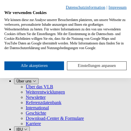
Datenschutzinformation
|
Impressum
Wir verwenden Cookies
Wir können diese zur Analyse unserer Besucherdaten platzieren, um unsere Webseite zu
verbessern, personalisierte Inhalte anzuzeigen und Ihnen ein großartiges
Webseitenerlebnis zu bieten. Für weitere Informationen zu den von uns verwendeten
Cookies öffnen Sie die Einstellungen. Mit der Einstimmung in die Datenschutz- und
Cookie-Richtlinien willigen Sie ein, dass für die Nutzung von Google Maps und
YouTube Daten an Google übermittelt werden. Mehr Informationen dazu finden Sie in
Leistungen
der Datenschutzerklärung und Nutzungsbedingungen von Google.
VLB kennenlernen
Für Buchhandlungen
Für Verlage
Für Selfpublisher
Alle akzeptieren
Einstellungen anpassen
Für Dienstleister
VLB-TIX
Über uns
Über das VLB
Weiterentwicklungen
Newsletter
Referenzdatenbank
International
Geschichte
Download-Center & Formulare
Karriere
IBU