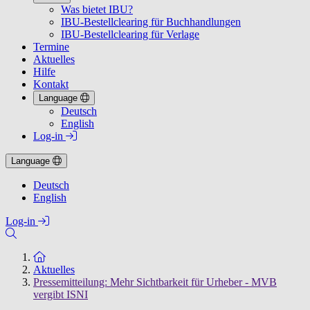
Was bietet IBU?
IBU-Bestellclearing für Buchhandlungen
IBU-Bestellclearing für Verlage
Termine
Aktuelles
Hilfe
Kontakt
Language
Deutsch
English
Log-in
Language
Deutsch
English
Log-in
Zur Startseite
Aktuelles
Pressemitteilung: Mehr Sichtbarkeit für Urheber - MVB
vergibt ISNI