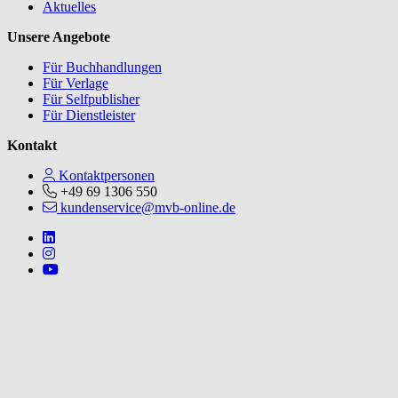
Aktuelles
Unsere Angebote
Für Buchhandlungen
Für Verlage
Für Selfpublisher
Für Dienstleister
Kontakt
Kontaktpersonen
+49 69 1306 550
kundenservice@mvb-online.de
Follow us on https://www.linkedin.com/company/mvbbooks
Follow us on https://www.instagram.com/lifeatmvb/
Follow us on https://www.youtube.com/@mvbbooks
V