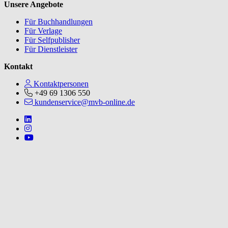
Unsere Angebote
Für Buchhandlungen
Für Verlage
Für Selfpublisher
Für Dienstleister
Kontakt
Kontaktpersonen
+49 69 1306 550
kundenservice@mvb-online.de
Follow us on https://www.linkedin.com/company/mvbbooks
Follow us on https://www.instagram.com/lifeatmvb/
Follow us on https://www.youtube.com/@mvbbooks