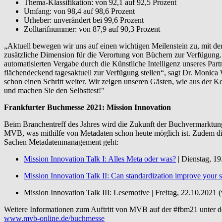
Thema-Klassifikation: von 92,1 auf 92,5 Prozent
Umfang: von 98,4 auf 98,6 Prozent
Urheber: unverändert bei 99,6 Prozent
Zolltarifnummer: von 87,9 auf 90,3 Prozent
„Aktuell bewegen wir uns auf einen wichtigen Meilenstein zu, mit de
zusätzliche Dimension für die Verortung von Büchern zur Verfügun
automatisierten Vergabe durch die Künstliche Intelligenz unseres 
flächendeckend tagesaktuell zur Verfügung stellen“, sagt Dr. Monic
schon einen Schritt weiter. Wir zeigen unseren Gästen, wie aus de
und machen Sie den Selbsttest!"
Frankfurter Buchmesse 2021: Mission Innovation
Beim Branchentreff des Jahres wird die Zukunft der Buchvermarktun
MVB, was mithilfe von Metadaten schon heute möglich ist. Zudem di
Sachen Metadatenmanagement geht:
Mission Innovation Talk I: Alles Meta oder was?
| Dienstag, 19
Mission Innovation Talk II: Can standardization improve your 
Mission Innovation Talk III: Lesemotive | Freitag, 22.10.2021 
Weitere Informationen zum Auftritt von MVB auf der #fbm21 unter de
www.mvb-online.de/buchmesse