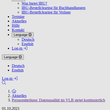
Was bietet IBU?
IBU-Bestellclearing für Buchhandlungen
IBU-Bestellclearing für Verlage
Termine
Aktuelles
Hilfe
Kontakt
Language
Deutsch
English
Log-in
Language
Deutsch
English
Log-in
Zur Startseite
Aktuelles
Pressemitteilung: Datenqualität im VLB steigt kontinuierlich
01.10.2021