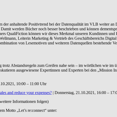
m der anhaltende Positivtrend bei der Datenqualität im VLB weiter an
g. Damit werden Bücher noch besser beschrieben und können dementsp
Partners QualiFiction können wir dieses Merkmal unseren Kundinnen u
a Wellmann, Leiterin Marketing & Vertrieb des Geschäftsbereichs Digi
r Kombination von Lesemotiven und weiteren Datenquellen bestehende
g trotz Abstandsregeln zum Greifen nahe sein – im wörtlichen wie im
skutieren ausgewiesene Expertinnen und Experten bei den „Mission I
.10.2021, 10:00 – 11:00 Uhr
sales and reduce your expenses?
| Donnerstag, 21.10.2021, 16:00 – 17:
(weitere Informationen folgen)
m Motto „Let’s re:connect“ unter: