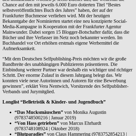
Chance auf den mit jeweils 6.000 Euro dotierten Titel “Bestes
selbstveröffentlichtes Buch des Jahres” haben, der auf der
Frankfurter Buchmesse verliehen wird. Mit der heutigen
Bekanntgabe der Nominierten startet eine neu konzipierte Social-
Media-Kampagne in Kooperation mit der Frankfurter Agentur
Mainwunder. Dabei sorgen 15 Blogger-Botschafter dafür, dass die
Bücher und ihre Verfasser im Netz noch bekannter werden. Im
Buchhandel vor Ort erhöhen erstmals eigene Werbemittel die
Aufmerksamkeit.
“Mit dem Deutschen Selfpublishing-Preis möchten wir die große
Bandbreite des unabhängigen Publizierens präsentieren. Die
Einbindung weiterer Partner war deshalb ein wichtiger und richtiger
Schritt. Der enorme Zulauf in diesem Jahrgang belegt das. Wir
konnten viele neue Autorinnen und Autoren für eine Bewerbung
gewinnen”, erklärt Vera Nentwich, Vorsitzende des Selfpublisher-
Verbands und Jurymitglied.
Longlist “Belletristik & Kinder- und Jugendbuch”
“Das Mucksmäuschen”
von Monika Augustin
(9783748500216 | Januar 2019)
“Von Hass getrieben”
von Marcus Ehrhardt
(9783748108924 | Oktober 2018)
“Blutparadies”
von Claus Hammering (9783752854213 |