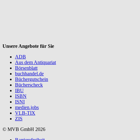
V
Unsere Angebote für Sie
ADB
Aus dem Antiquariat
Börsenblatt
buchhandel.de
Büchergutschein
Bücherscheck
IBU
ISBN
ISNI
medien.jobs
VLB-TIX
ZIS
© MVB GmbH 2026
Barrierefreiheit