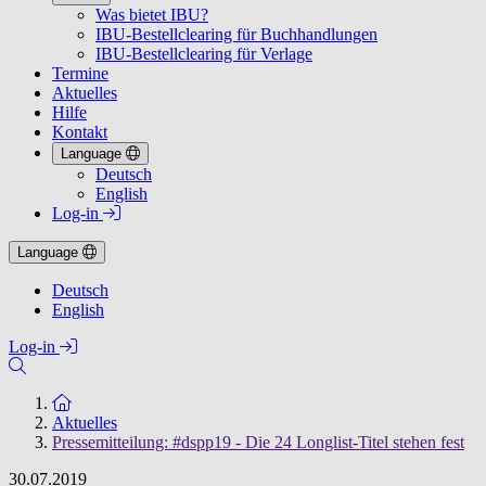
Was bietet IBU?
IBU-Bestellclearing für Buchhandlungen
IBU-Bestellclearing für Verlage
Termine
Aktuelles
Hilfe
Kontakt
Language
Deutsch
English
Log-in
Language
Deutsch
English
Log-in
Zur Startseite
Aktuelles
Pressemitteilung: #dspp19 - Die 24 Longlist-Titel stehen fest
30.07.2019