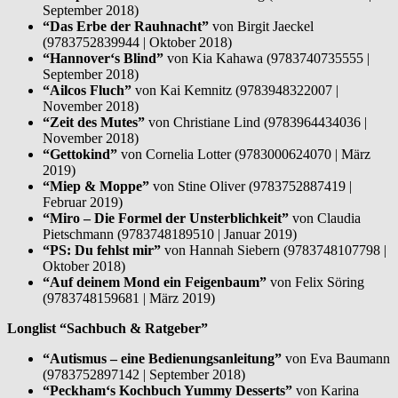
September 2018)
“Das Erbe der Rauhnacht”
von Birgit Jaeckel
(9783752839944 | Oktober 2018)
“Hannover‘s Blind”
von Kia Kahawa (9783740735555 |
September 2018)
“Ailcos Fluch”
von Kai Kemnitz (9783948322007 |
November 2018)
“Zeit des Mutes”
von Christiane Lind (9783964434036 |
November 2018)
“Gettokind”
von Cornelia Lotter (9783000624070 | März
2019)
“Miep & Moppe”
von Stine Oliver (9783752887419 |
Februar 2019)
“Miro – Die Formel der Unsterblichkeit”
von Claudia
Pietschmann (9783748189510 | Januar 2019)
“PS: Du fehlst mir”
von Hannah Siebern (9783748107798 |
Oktober 2018)
“Auf deinem Mond ein Feigenbaum”
von Felix Söring
(9783748159681 | März 2019)
Longlist “Sachbuch & Ratgeber”
“Autismus – eine Bedienungsanleitung”
von Eva Baumann
(9783752897142 | September 2018)
“Peckham‘s Kochbuch Yummy Desserts”
von Karina