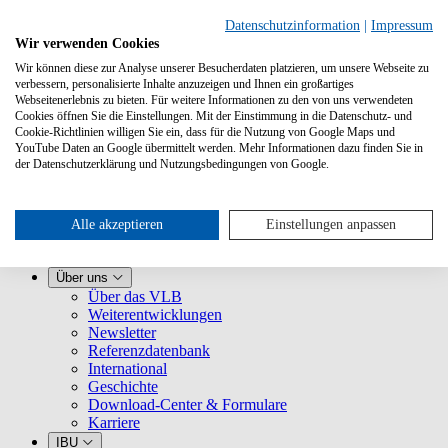
Datenschutzinformation
|
Impressum
Wir verwenden Cookies
Wir können diese zur Analyse unserer Besucherdaten platzieren, um unsere Webseite zu
verbessern, personalisierte Inhalte anzuzeigen und Ihnen ein großartiges
Webseitenerlebnis zu bieten. Für weitere Informationen zu den von uns verwendeten
Cookies öffnen Sie die Einstellungen. Mit der Einstimmung in die Datenschutz- und
Cookie-Richtlinien willigen Sie ein, dass für die Nutzung von Google Maps und
YouTube Daten an Google übermittelt werden. Mehr Informationen dazu finden Sie in
Leistungen
der Datenschutzerklärung und Nutzungsbedingungen von Google.
VLB kennenlernen
Für Buchhandlungen
Für Verlage
Für Selfpublisher
Alle akzeptieren
Einstellungen anpassen
Für Dienstleister
VLB-TIX
Über uns
Über das VLB
Weiterentwicklungen
Newsletter
Referenzdatenbank
International
Geschichte
Download-Center & Formulare
Karriere
IBU