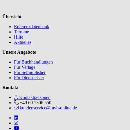
Übersicht
Referenzdatenbank
Termine
Hilfe
Aktuelles
Unsere Angebote
Für Buchhandlungen
Für Verlage
Für Selfpublisher
Für Dienstleister
Kontakt
Kontaktpersonen
+49 69 1306 550
kundenservice@mvb-online.de
Follow us on https://www.linkedin.com/company/mvbbooks
Follow us on https://www.instagram.com/lifeatmvb/
Follow us on https://www.youtube.com/@mvbbooks