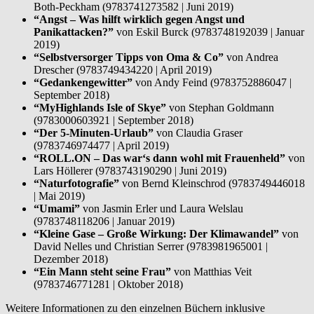
Both-Peckham (9783741273582 | Juni 2019)
“Angst – Was hilft wirklich gegen Angst und
Panikattacken?”
von Eskil Burck (9783748192039 | Januar
2019)
“Selbstversorger Tipps von Oma & Co”
von Andrea
Drescher (9783749434220 | April 2019)
“Gedankengewitter”
von Andy Feind (9783752886047 |
September 2018)
“MyHighlands Isle of Skye”
von Stephan Goldmann
(9783000603921 | September 2018)
“Der 5-Minuten-Urlaub”
von Claudia Graser
(9783746974477 | April 2019)
“ROLL.ON – Das war‘s dann wohl mit Frauenheld”
von
Lars Höllerer (9783743190290 | Juni 2019)
“Naturfotografie”
von Bernd Kleinschrod (9783749446018
| Mai 2019)
“Umami”
von Jasmin Erler und Laura Welslau
(9783748118206 | Januar 2019)
“Kleine Gase – Große Wirkung: Der Klimawandel”
von
David Nelles und Christian Serrer (9783981965001 |
Dezember 2018)
“Ein Mann steht seine Frau”
von Matthias Veit
(9783746771281 | Oktober 2018)
Weitere Informationen zu den einzelnen Büchern inklusive