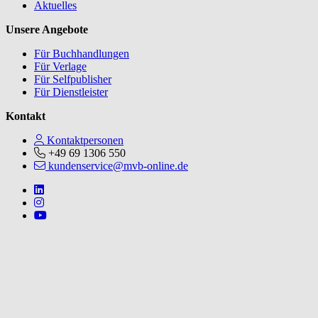
Aktuelles
Unsere Angebote
Für Buchhandlungen
Für Verlage
Für Selfpublisher
Für Dienstleister
Kontakt
Kontaktpersonen
+49 69 1306 550
kundenservice@mvb-online.de
Follow us on https://www.linkedin.com/company/mvbbooks
Follow us on https://www.instagram.com/lifeatmvb/
Follow us on https://www.youtube.com/@mvbbooks
V