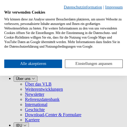
Datenschutzinformation
|
Impressum
Wir verwenden Cookies
Wir können diese zur Analyse unserer Besucherdaten platzieren, um unsere Webseite zu
verbessern, personalisierte Inhalte anzuzeigen und Ihnen ein großartiges
Webseitenerlebnis zu bieten. Für weitere Informationen zu den von uns verwendeten
Cookies öffnen Sie die Einstellungen. Mit der Einstimmung in die Datenschutz- und
Cookie-Richtlinien willigen Sie ein, dass für die Nutzung von Google Maps und
YouTube Daten an Google übermittelt werden. Mehr Informationen dazu finden Sie in
Leistungen
der Datenschutzerklärung und Nutzungsbedingungen von Google.
VLB kennenlernen
Für Buchhandlungen
Für Verlage
Für Selfpublisher
Alle akzeptieren
Einstellungen anpassen
Für Dienstleister
VLB-TIX
Über uns
Über das VLB
Weiterentwicklungen
Newsletter
Referenzdatenbank
International
Geschichte
Download-Center & Formulare
Karriere
IBU