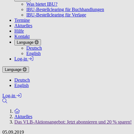
Was bietet IBU?
IBU-Bestellclearing für Buchhandlungen
IBU-Bestellclearing für Verlage
Termine
Aktuelles
Hilfe
Kontakt
Language
Deutsch
English
Log-in
Language
Deutsch
English
Log-in
Zur Startseite
Aktuelles
Das VLB-Aktionsangebot: Jetzt abonnieren und 20 % sparen!
05.09.2019