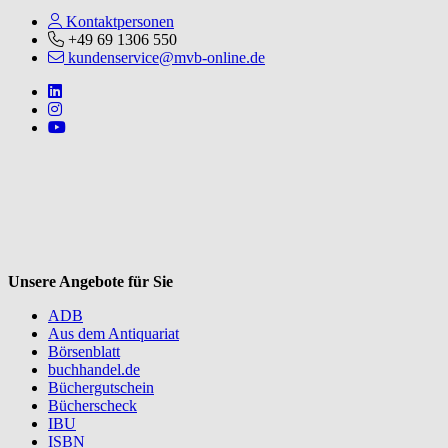
Kontaktpersonen
+49 69 1306 550
kundenservice@mvb-online.de
Follow us on https://www.linkedin.com/company/mvbbooks
Follow us on https://www.instagram.com/lifeatmvb/
Follow us on https://www.youtube.com/@mvbbooks
V
Unsere Angebote für Sie
ADB
Aus dem Antiquariat
Börsenblatt
buchhandel.de
Büchergutschein
Bücherscheck
IBU
ISBN