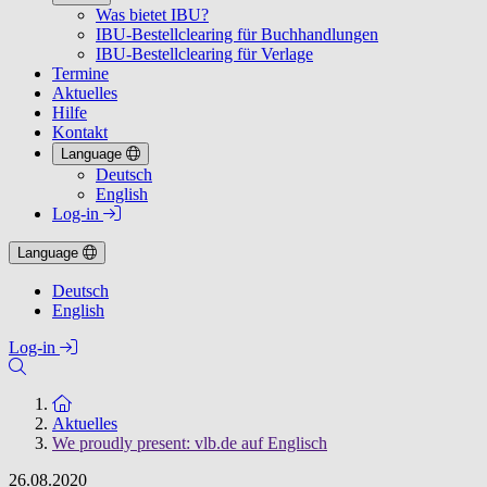
Was bietet IBU?
IBU-Bestellclearing für Buchhandlungen
IBU-Bestellclearing für Verlage
Termine
Aktuelles
Hilfe
Kontakt
Language
Deutsch
English
Log-in
Language
Deutsch
English
Log-in
Zur Startseite
Aktuelles
We proudly present: vlb.de auf Englisch
26.08.2020