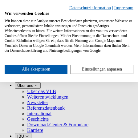
Datenschutzinformation
|
Impressum
Wir verwenden Cookies
Wir können diese zur Analyse unserer Besucherdaten platzieren, um unsere Webseite zu
verbessern, personalisierte Inhalte anzuzeigen und Ihnen ein großartiges
Webseitenerlebnis zu bieten. Für weitere Informationen zu den von uns verwendeten
Cookies öffnen Sie die Einstellungen. Mit der Einstimmung in die Datenschutz- und
Cookie-Richtlinien willigen Sie ein, dass für die Nutzung von Google Maps und
YouTube Daten an Google übermittelt werden. Mehr Informationen dazu finden Sie in
Leistungen
der Datenschutzerklärung und Nutzungsbedingungen von Google.
VLB kennenlernen
Für Buchhandlungen
Für Verlage
Für Selfpublisher
Alle akzeptieren
Einstellungen anpassen
Für Dienstleister
VLB-TIX
Über uns
Über das VLB
Weiterentwicklungen
Newsletter
Referenzdatenbank
International
Geschichte
Download-Center & Formulare
Karriere
IBU