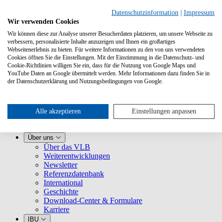
Datenschutzinformation
|
Impressum
Wir verwenden Cookies
Wir können diese zur Analyse unserer Besucherdaten platzieren, um unsere Webseite zu
verbessern, personalisierte Inhalte anzuzeigen und Ihnen ein großartiges
Webseitenerlebnis zu bieten. Für weitere Informationen zu den von uns verwendeten
Cookies öffnen Sie die Einstellungen. Mit der Einstimmung in die Datenschutz- und
Cookie-Richtlinien willigen Sie ein, dass für die Nutzung von Google Maps und
YouTube Daten an Google übermittelt werden. Mehr Informationen dazu finden Sie in
Leistungen
der Datenschutzerklärung und Nutzungsbedingungen von Google.
VLB kennenlernen
Für Buchhandlungen
Für Verlage
Für Selfpublisher
Alle akzeptieren
Einstellungen anpassen
Für Dienstleister
VLB-TIX
Über uns
Über das VLB
Weiterentwicklungen
Newsletter
Referenzdatenbank
International
Geschichte
Download-Center & Formulare
Karriere
IBU