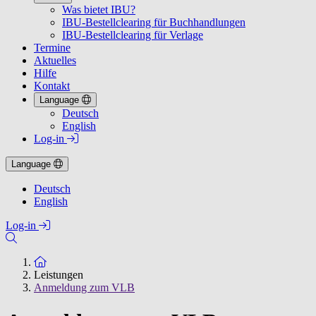
Was bietet IBU?
IBU-Bestellclearing für Buchhandlungen
IBU-Bestellclearing für Verlage
Termine
Aktuelles
Hilfe
Kontakt
Language
Deutsch
English
Log-in
Language
Deutsch
English
Log-in
Zur Startseite
Leistungen
Anmeldung zum VLB