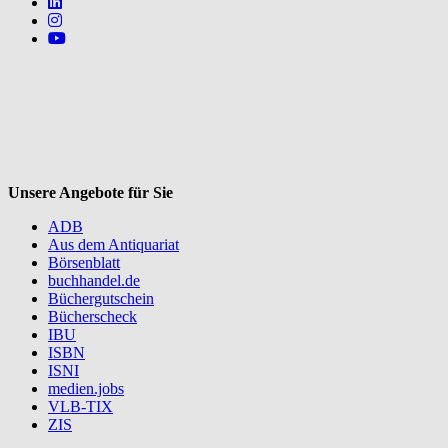
Follow us on https://www.linkedin.com/company/mvbbooks
Follow us on https://www.instagram.com/lifeatmvb/
Follow us on https://www.youtube.com/@mvbbooks
V
Unsere Angebote für Sie
ADB
Aus dem Antiquariat
Börsenblatt
buchhandel.de
Büchergutschein
Bücherscheck
IBU
ISBN
ISNI
medien.jobs
VLB-TIX
ZIS