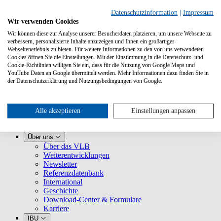
Datenschutzinformation
|
Impressum
Wir verwenden Cookies
Wir können diese zur Analyse unserer Besucherdaten platzieren, um unsere Webseite zu
verbessern, personalisierte Inhalte anzuzeigen und Ihnen ein großartiges
Webseitenerlebnis zu bieten. Für weitere Informationen zu den von uns verwendeten
Cookies öffnen Sie die Einstellungen. Mit der Einstimmung in die Datenschutz- und
Cookie-Richtlinien willigen Sie ein, dass für die Nutzung von Google Maps und
YouTube Daten an Google übermittelt werden. Mehr Informationen dazu finden Sie in
Leistungen
der Datenschutzerklärung und Nutzungsbedingungen von Google.
VLB kennenlernen
Für Buchhandlungen
Für Verlage
Für Selfpublisher
Alle akzeptieren
Einstellungen anpassen
Für Dienstleister
VLB-TIX
Über uns
Über das VLB
Weiterentwicklungen
Newsletter
Referenzdatenbank
International
Geschichte
Download-Center & Formulare
Karriere
IBU