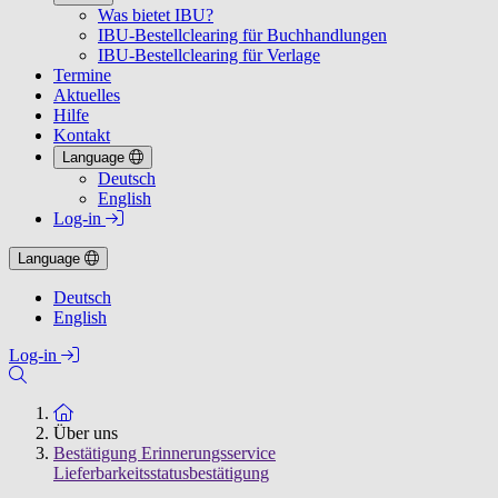
Was bietet IBU?
IBU-Bestellclearing für Buchhandlungen
IBU-Bestellclearing für Verlage
Termine
Aktuelles
Hilfe
Kontakt
Language
Deutsch
English
Log-in
Language
Deutsch
English
Log-in
Zur Startseite
Über uns
Bestätigung Erinnerungsservice
Lieferbarkeitsstatusbestätigung