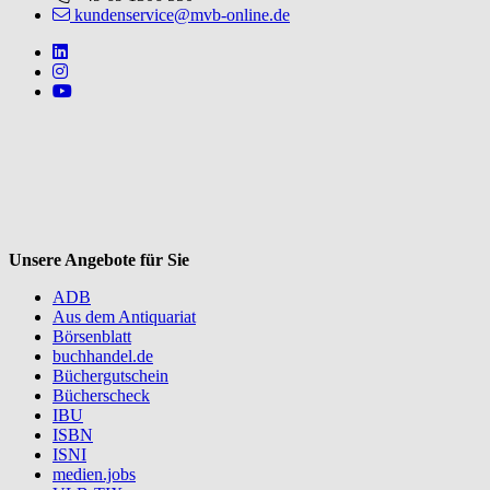
kundenservice@mvb-online.de
Follow us on https://www.linkedin.com/company/mvbbooks
Follow us on https://www.instagram.com/lifeatmvb/
Follow us on https://www.youtube.com/@mvbbooks
V
Unsere Angebote für Sie
ADB
Aus dem Antiquariat
Börsenblatt
buchhandel.de
Büchergutschein
Bücherscheck
IBU
ISBN
ISNI
medien.jobs