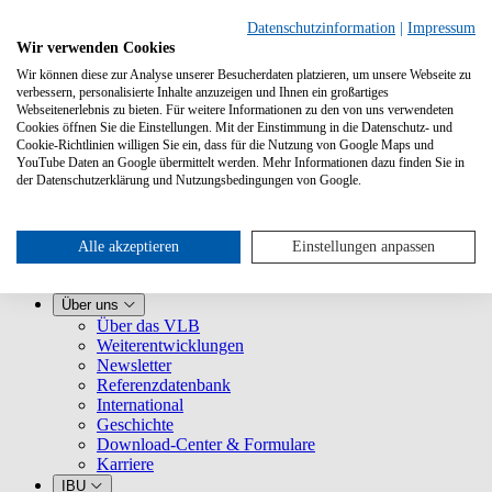
Datenschutzinformation
|
Impressum
Wir verwenden Cookies
Wir können diese zur Analyse unserer Besucherdaten platzieren, um unsere Webseite zu
verbessern, personalisierte Inhalte anzuzeigen und Ihnen ein großartiges
Webseitenerlebnis zu bieten. Für weitere Informationen zu den von uns verwendeten
Cookies öffnen Sie die Einstellungen. Mit der Einstimmung in die Datenschutz- und
Cookie-Richtlinien willigen Sie ein, dass für die Nutzung von Google Maps und
YouTube Daten an Google übermittelt werden. Mehr Informationen dazu finden Sie in
Leistungen
der Datenschutzerklärung und Nutzungsbedingungen von Google.
VLB kennenlernen
Für Buchhandlungen
Für Verlage
Für Selfpublisher
Alle akzeptieren
Einstellungen anpassen
Für Dienstleister
VLB-TIX
Über uns
Über das VLB
Weiterentwicklungen
Newsletter
Referenzdatenbank
International
Geschichte
Download-Center & Formulare
Karriere
IBU