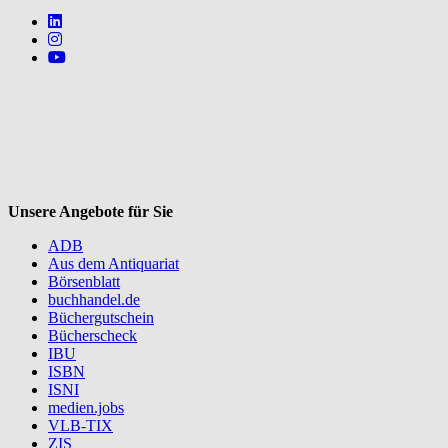
Follow us on https://www.linkedin.com/company/mvbbooks
Follow us on https://www.instagram.com/lifeatmvb/
Follow us on https://www.youtube.com/@mvbbooks
V
Unsere Angebote für Sie
ADB
Aus dem Antiquariat
Börsenblatt
buchhandel.de
Büchergutschein
Bücherscheck
IBU
ISBN
ISNI
medien.jobs
VLB-TIX
ZIS