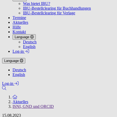
Was bietet IBU?
IBU-Bestellclearing für Buchhandlungen
IBU-Bestellclearing für Verlage
Termine
Aktuelles
Hilfe
Kontakt
Language
Deutsch
English
Log-in
Language
Deutsch
English
Log-in
Zur Startseite
Aktuelles
ISNI, GND und ORCID
15.08.2023