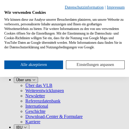
Datenschutzinformation
|
Impressum
Wir verwenden Cookies
Wir können diese zur Analyse unserer Besucherdaten platzieren, um unsere Webseite zu
verbessern, personalisierte Inhalte anzuzeigen und Ihnen ein großartiges
Webseitenerlebnis zu bieten. Für weitere Informationen zu den von uns verwendeten
Cookies öffnen Sie die Einstellungen. Mit der Einstimmung in die Datenschutz- und
Cookie-Richtlinien willigen Sie ein, dass für die Nutzung von Google Maps und
YouTube Daten an Google übermittelt werden. Mehr Informationen dazu finden Sie in
Leistungen
der Datenschutzerklärung und Nutzungsbedingungen von Google.
VLB kennenlernen
Für Buchhandlungen
Für Verlage
Für Selfpublisher
Alle akzeptieren
Einstellungen anpassen
Für Dienstleister
VLB-TIX
Über uns
Über das VLB
Weiterentwicklungen
Newsletter
Referenzdatenbank
International
Geschichte
Download-Center & Formulare
Karriere
IBU