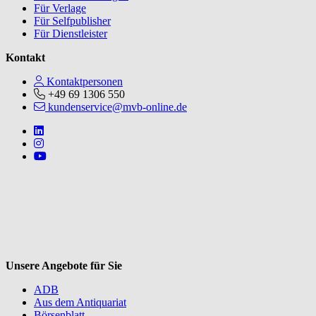
Für Verlage
Für Selfpublisher
Für Dienstleister
Kontakt
Kontaktpersonen
+49 69 1306 550
kundenservice@mvb-online.de
Follow us on https://www.linkedin.com/company/mvbbooks
Follow us on https://www.instagram.com/lifeatmvb/
Follow us on https://www.youtube.com/@mvbbooks
V
Unsere Angebote für Sie
ADB
Aus dem Antiquariat
Börsenblatt