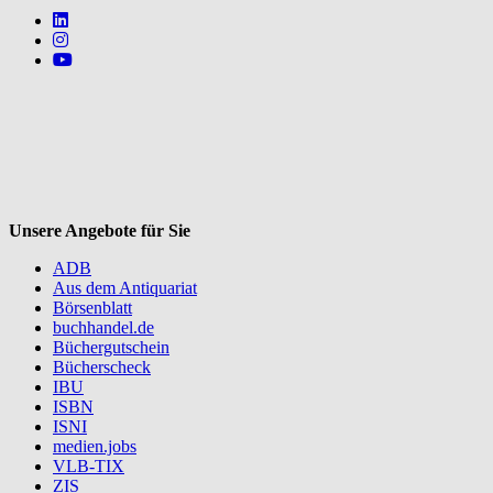
Follow us on https://www.linkedin.com/company/mvbbooks
Follow us on https://www.instagram.com/lifeatmvb/
Follow us on https://www.youtube.com/@mvbbooks
V
Unsere Angebote für Sie
ADB
Aus dem Antiquariat
Börsenblatt
buchhandel.de
Büchergutschein
Bücherscheck
IBU
ISBN
ISNI
medien.jobs
VLB-TIX
ZIS