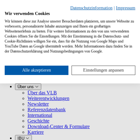
Datenschutzinformation
|
Impressum
Wir verwenden Cookies
Wir können diese zur Analyse unserer Besucherdaten platzieren, um unsere Webseite zu
verbessern, personalisierte Inhalte anzuzeigen und Ihnen ein großartiges
Webseitenerlebnis zu bieten. Für weitere Informationen zu den von uns verwendeten
Cookies öffnen Sie die Einstellungen. Mit der Einstimmung in die Datenschutz- und
Cookie-Richtlinien willigen Sie ein, dass für die Nutzung von Google Maps und
YouTube Daten an Google übermittelt werden. Mehr Informationen dazu finden Sie in
Leistungen
der Datenschutzerklärung und Nutzungsbedingungen von Google.
VLB kennenlernen
Für Buchhandlungen
Für Verlage
Für Selfpublisher
Alle akzeptieren
Einstellungen anpassen
Für Dienstleister
VLB-TIX
Über uns
Über das VLB
Weiterentwicklungen
Newsletter
Referenzdatenbank
International
Geschichte
Download-Center & Formulare
Karriere
IBU