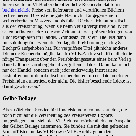
Interessierte im VLB über die öffentliche Rechercheplattform
buchhandel.de
Preise von lieferbaren und vergriffenen Büchern
recherchieren. Dies ist eine gute Nachricht. Entgegen einem
weitverbreiteten Missverständnis fallen Bücher nicht automatisch
aus der Preisbindung, wenn sie beim Verlag vergriffen sind. Nicht
selten befinden sich zu diesem Zeitpunkt noch größere Mengen von
Buchexemplaren im Handel. Grundsätzlich ist ein Titel erst dann
preisbindungsfrei, wenn der Verlag die Preisbindung nach § 8
BuchprG aufgehoben hat. Für vergriffene Titel gilt nichts anderes.
Die neue Recherchemöglichkeit im VLB-Archiv schafft endlich die
nötige Transparenz über den Preisbindungsstatus eines beim Verlag
dauerhaft oder vorübergehend vergriffenen Titels. Damit kann nicht
nur der Handel, sondern auch jeder anderweitig Interessierte,
kostenfrei und unbürokratisch recherchieren, ob ein Titel noch der
Preisbindung unterliegt oder nicht. Die bisher bestehende Lücke ist
damit geschlossen.“
Gelbe Beilage
Als zusätzlichen Service für Handelskundinnen und -kunden, die
noch nicht auf die Verarbeitung des Preisreferenz-Exports
umgestiegen sind, stellt das VLB einmal wöchentlich eine Ausgabe
der Gelben Beilage zusammen. Sie bündelt alle mit den geltenden
Vorlauffristen an das VLB sowie VLB-Archiv gemeldeten