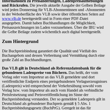
Informationen zu Preisänderungen, Ladenpreisaufhebungen
und Rückrufen.
Die jeweils aktuelle Ausgabe der Gelben Beilage
wird jeden Donnerstag für VLB-Abonnentinnen und -Abonnenten
in der Weboberfläche des VLB sowie über öffentlichen Seiten auf
www.vlb.de
bereitgestellt und in Form einer PDF-Datei
ausgegeben. Damit haben Buchhandlungen die Möglichkeit,
Preisauszeichnungen im Laden vorzunehmen. Über die IBU wird
die Gelbe Beilage zudem wöchentlich auch digital bereitgestellt.
Zum Hintergrund
Die Buchpreisbindung garantiert die Qualität und Vielfalt des
Buchangebots und dessen Verbreitung und Vermittlung durch eine
große Zahl an Buchhandlungen.
Das VLB gilt in Deutschland als Referenzdatenbank für die
gebundenen Ladenpreise von Büchern.
Das heißt, der vom
Verlag oder vom Importeur an das VLB gemeldete und dort
veröffentlichte Endpreis eines preisgebundenen Verlagserzeugnisses
(Ladenpreis) wird entsprechend der Verkehrsübung sowohl vom
Verlag bzw. vom Importeur als auch vom Handel als verbindliche
Preisfestsetzung und Preisveröffentlichung im Sinne der
Buchpreisbindung verstanden. Der so gemeldete Ladenpreis gilt in
Deutschland als gebundener Buchpreis gemäß § 5 Abs. 1
Buchpreisbindungsgesetz (BuchPrG). Geregelt ist das für