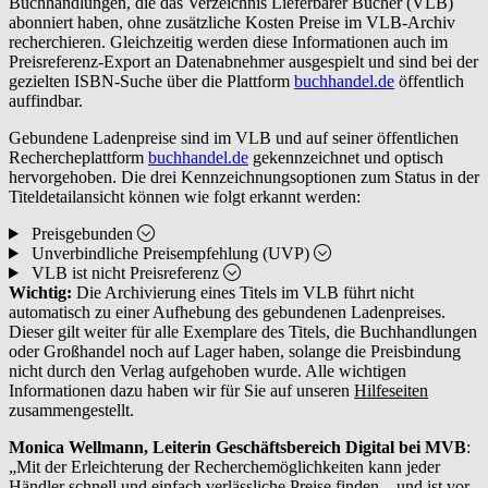
Buchhandlungen, die das Verzeichnis Lieferbarer Bücher (VLB)
abonniert haben, ohne zusätzliche Kosten Preise im VLB-Archiv
recherchieren. Gleichzeitig werden diese Informationen auch im
Preisreferenz-Export an Datenabnehmer ausgespielt und sind bei der
gezielten ISBN-Suche über die Plattform
buchhandel.de
öffentlich
auffindbar.
Gebundene Ladenpreise sind im VLB und auf seiner öffentlichen
Rechercheplattform
buchhandel.de
gekennzeichnet und optisch
hervorgehoben. Die drei Kennzeichnungsoptionen zum Status in der
Titeldetailansicht können wie folgt erkannt werden:
Preisgebunden
Unverbindliche Preisempfehlung (UVP)
VLB ist nicht Preisreferenz
Wichtig:
Die Archivierung eines Titels im VLB führt nicht
automatisch zu einer Aufhebung des gebundenen Ladenpreises.
Dieser gilt weiter für alle Exemplare des Titels, die Buchhandlungen
oder Großhandel noch auf Lager haben, solange die Preisbindung
nicht durch
den Verlag aufgehoben wurde. Alle wichtigen
Informationen dazu haben wir für Sie auf unseren
Hilfeseiten
zusammengestellt.
Monica Wellmann, Leiterin Geschäftsbereich Digital bei MVB
:
„Mit der Erleichterung der Recherchemöglichkeiten kann jeder
Händler schnell und einfach verlässliche Preise finden – und ist vor