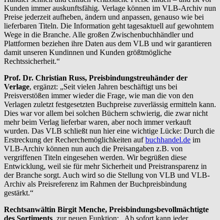
Kunden immer auskunftsfähig. Verlage können im VLB-Archiv nun
Preise jederzeit aufheben, ändern und anpassen, genauso wie bei
lieferbaren Titeln. Die Information geht tagesaktuell auf gewohntem
Wege in die Branche. Alle großen Zwischenbuchhändler und
Plattformen beziehen ihre Daten aus dem VLB und wir garantieren
damit unseren Kundinnen und Kunden größtmögliche
Rechtssicherheit.“
Prof. Dr. Christian Russ, Preisbindungstreuhänder der
Verlage
, ergänzt: „Seit vielen Jahren beschäftigt uns bei
Preisverstößen immer wieder die Frage, wie man die von den
Verlagen zuletzt festgesetzten Buchpreise zuverlässig ermitteln kann.
Dies war vor allem bei solchen Büchern schwierig, die zwar nicht
mehr beim Verlag lieferbar waren, aber noch immer verkauft
wurden. Das VLB schließt nun hier eine wichtige Lücke: Durch die
Erstreckung der Recherchemöglichkeiten auf
buchhandel.de
im
VLB-Archiv können nun auch die Preisangaben z.B. von
vergriffenen Titeln eingesehen werden. Wir begrüßen diese
Entwicklung, weil sie für mehr Sicherheit und Preistransparenz in
der Branche sorgt. Auch wird so die Stellung von VLB und VLB-
Archiv als Preisreferenz im Rahmen der Buchpreisbindung
gestärkt.“
Rechtsanwältin Birgit Menche, Preisbindungsbevollmächtigte
des Sortiments
, zur neuen Funktion: „Ab sofort kann jeder