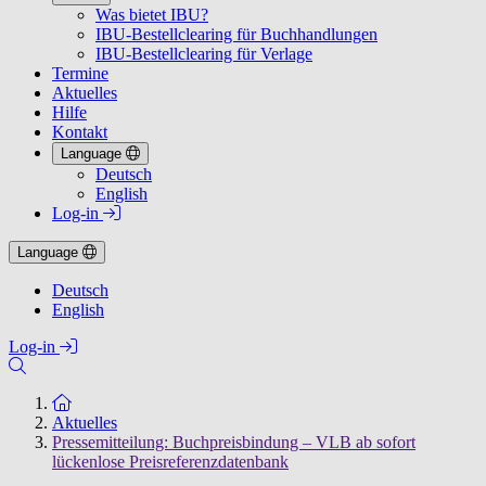
Was bietet IBU?
IBU-Bestellclearing für Buchhandlungen
IBU-Bestellclearing für Verlage
Termine
Aktuelles
Hilfe
Kontakt
Language
Deutsch
English
Log-in
Language
Deutsch
English
Log-in
Zur Startseite
Aktuelles
Pressemitteilung: Buchpreisbindung – VLB ab sofort
lückenlose Preisreferenzdatenbank