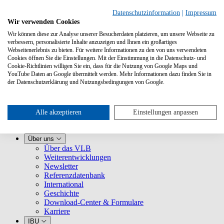
Datenschutzinformation
|
Impressum
Wir verwenden Cookies
Wir können diese zur Analyse unserer Besucherdaten platzieren, um unsere Webseite zu
verbessern, personalisierte Inhalte anzuzeigen und Ihnen ein großartiges
Webseitenerlebnis zu bieten. Für weitere Informationen zu den von uns verwendeten
Cookies öffnen Sie die Einstellungen. Mit der Einstimmung in die Datenschutz- und
Cookie-Richtlinien willigen Sie ein, dass für die Nutzung von Google Maps und
YouTube Daten an Google übermittelt werden. Mehr Informationen dazu finden Sie in
Leistungen
der Datenschutzerklärung und Nutzungsbedingungen von Google.
VLB kennenlernen
Für Buchhandlungen
Für Verlage
Für Selfpublisher
Alle akzeptieren
Einstellungen anpassen
Für Dienstleister
VLB-TIX
Über uns
Über das VLB
Weiterentwicklungen
Newsletter
Referenzdatenbank
International
Geschichte
Download-Center & Formulare
Karriere
IBU