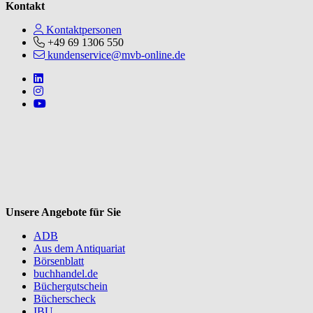
Kontakt
Kontaktpersonen
+49 69 1306 550
kundenservice@mvb-online.de
Follow us on https://www.linkedin.com/company/mvbbooks
Follow us on https://www.instagram.com/lifeatmvb/
Follow us on https://www.youtube.com/@mvbbooks
V
Unsere Angebote für Sie
ADB
Aus dem Antiquariat
Börsenblatt
buchhandel.de
Büchergutschein
Bücherscheck
IBU