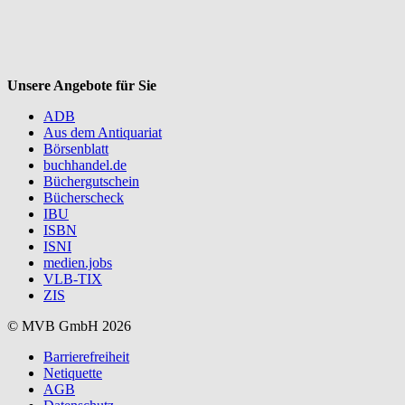
Unsere Angebote für Sie
ADB
Aus dem Antiquariat
Börsenblatt
buchhandel.de
Büchergutschein
Bücherscheck
IBU
ISBN
ISNI
medien.jobs
VLB-TIX
ZIS
© MVB GmbH 2026
Barrierefreiheit
Netiquette
AGB