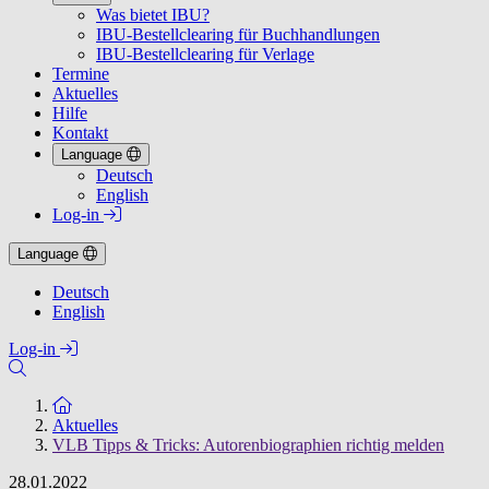
Was bietet IBU?
IBU-Bestellclearing für Buchhandlungen
IBU-Bestellclearing für Verlage
Termine
Aktuelles
Hilfe
Kontakt
Language
Deutsch
English
Log-in
Language
Deutsch
English
Log-in
Zur Startseite
Aktuelles
VLB Tipps & Tricks: Autorenbiographien richtig melden
28.01.2022