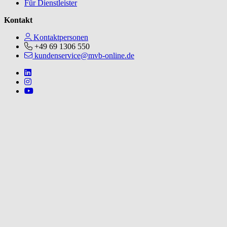
Für Dienstleister
Kontakt
Kontaktpersonen
+49 69 1306 550
kundenservice@mvb-online.de
Follow us on https://www.linkedin.com/company/mvbbooks
Follow us on https://www.instagram.com/lifeatmvb/
Follow us on https://www.youtube.com/@mvbbooks