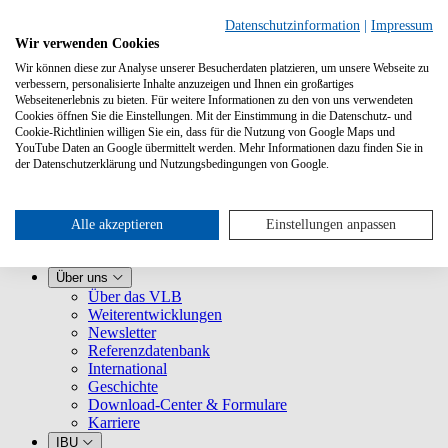
Datenschutzinformation
|
Impressum
Wir verwenden Cookies
Wir können diese zur Analyse unserer Besucherdaten platzieren, um unsere Webseite zu
verbessern, personalisierte Inhalte anzuzeigen und Ihnen ein großartiges
Webseitenerlebnis zu bieten. Für weitere Informationen zu den von uns verwendeten
Cookies öffnen Sie die Einstellungen. Mit der Einstimmung in die Datenschutz- und
Cookie-Richtlinien willigen Sie ein, dass für die Nutzung von Google Maps und
YouTube Daten an Google übermittelt werden. Mehr Informationen dazu finden Sie in
Leistungen
der Datenschutzerklärung und Nutzungsbedingungen von Google.
VLB kennenlernen
Für Buchhandlungen
Für Verlage
Für Selfpublisher
Alle akzeptieren
Einstellungen anpassen
Für Dienstleister
VLB-TIX
Über uns
Über das VLB
Weiterentwicklungen
Newsletter
Referenzdatenbank
International
Geschichte
Download-Center & Formulare
Karriere
IBU