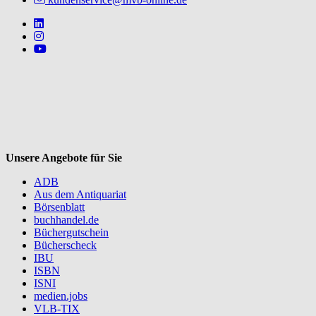
Follow us on https://www.linkedin.com/company/mvbbooks
Follow us on https://www.instagram.com/lifeatmvb/
Follow us on https://www.youtube.com/@mvbbooks
V
Unsere Angebote für Sie
ADB
Aus dem Antiquariat
Börsenblatt
buchhandel.de
Büchergutschein
Bücherscheck
IBU
ISBN
ISNI
medien.jobs
VLB-TIX