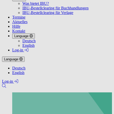
Was bietet IBU?
IBU-Bestellclearing für Buchhandlungen
IBU-Bestellclearing für Verlage
Termine
Aktuelles
Hilfe
Kontakt
Language
Deutsch
English
Log-in
Language
Deutsch
English
Log-in