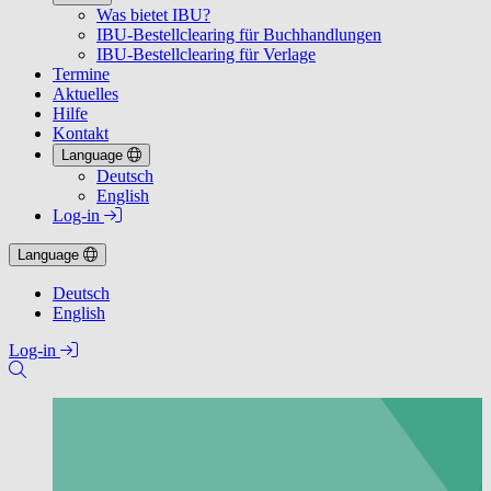
Was bietet IBU?
IBU-Bestellclearing für Buchhandlungen
IBU-Bestellclearing für Verlage
Termine
Aktuelles
Hilfe
Kontakt
Language
Deutsch
English
Log-in
Language
Deutsch
English
Log-in