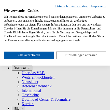
Datenschutzinformation
|
Impressum
Wir verwenden Cookies
Wir können diese zur Analyse unserer Besucherdaten platzieren, um unsere Webseite zu
verbessern, personalisierte Inhalte anzuzeigen und Ihnen ein großartiges
Webseitenerlebnis zu bieten. Für weitere Informationen zu den von uns verwendeten
Cookies öffnen Sie die Einstellungen. Mit der Einstimmung in die Datenschutz- und
Cookie-Richtlinien willigen Sie ein, dass für die Nutzung von Google Maps und
YouTube Daten an Google übermittelt werden. Mehr Informationen dazu finden Sie in
Leistungen
der Datenschutzerklärung und Nutzungsbedingungen von Google.
VLB kennenlernen
Für Buchhandlungen
Für Verlage
Für Selfpublisher
Alle akzeptieren
Einstellungen anpassen
Für Dienstleister
VLB-TIX
Über uns
Über das VLB
Weiterentwicklungen
Newsletter
Referenzdatenbank
International
Geschichte
Download-Center & Formulare
Karriere
IBU