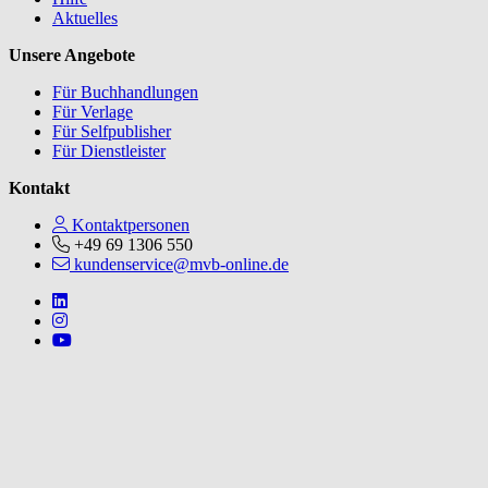
Aktuelles
Unsere Angebote
Für Buchhandlungen
Für Verlage
Für Selfpublisher
Für Dienstleister
Kontakt
Kontaktpersonen
+49 69 1306 550
kundenservice@mvb-online.de
Follow us on https://www.linkedin.com/company/mvbbooks
Follow us on https://www.instagram.com/lifeatmvb/
Follow us on https://www.youtube.com/@mvbbooks
V