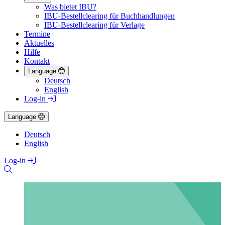
Was bietet IBU?
IBU-Bestellclearing für Buchhandlungen
IBU-Bestellclearing für Verlage
Termine
Aktuelles
Hilfe
Kontakt
Language
Deutsch
English
Log-in
Language
Deutsch
English
Log-in