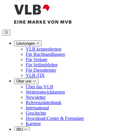
Leistungen
VLB kennenlernen
Für Buchhandlungen
Für Verlage
Für Selfpublisher
Für Dienstleister
VLB-TIX
Über uns
Über das VLB
Weiterentwicklungen
Newsletter
Referenzdatenbank
International
Geschichte
Download-Center & Formulare
Karriere
IBU