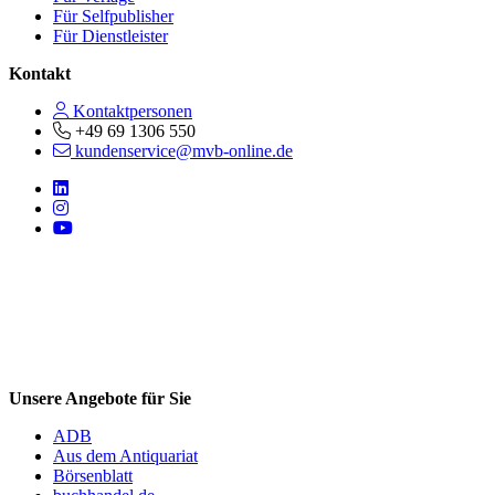
Für Selfpublisher
Für Dienstleister
Kontakt
Kontaktpersonen
+49 69 1306 550
kundenservice@mvb-online.de
Follow us on https://www.linkedin.com/company/mvbbooks
Follow us on https://www.instagram.com/lifeatmvb/
Follow us on https://www.youtube.com/@mvbbooks
V
Unsere Angebote für Sie
ADB
Aus dem Antiquariat
Börsenblatt