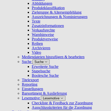
Abbildungen
Produktklassifikation
Zielgruppe & Altersempfehlung
Auszeichnungen & Nominierungen
Texte
Zusatzinformationen
Verkaufsrechte
Warnhinweise
Produktverweise
Reihen
Archivieren
Video
Mediendateien hinzufügen & bearbeiten
Suche
Suche
Erweiterte Suche
Stapelsuche
Boolesche Suche
Titelexport
Reporting
Einstellungen
Barsortiment & Auslieferung
Lesemotive
Lesemotive
Checkliste & Feedback zur Zuordnung
Ausschlusskriterien für die Zuordnung