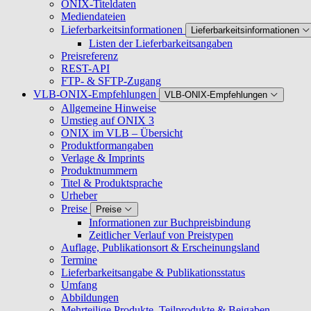
ONIX-Titeldaten
Mediendateien
Lieferbarkeitsinformationen
Lieferbarkeitsinformationen
Listen der Lieferbarkeitsangaben
Preisreferenz
REST-API
FTP- & SFTP-Zugang
VLB-ONIX-Empfehlungen
VLB-ONIX-Empfehlungen
Allgemeine Hinweise
Umstieg auf ONIX 3
ONIX im VLB – Übersicht
Produktformangaben
Verlage & Imprints
Produktnummern
Titel & Produktsprache
Urheber
Preise
Preise
Informationen zur Buchpreisbindung
Zeitlicher Verlauf von Preistypen
Auflage, Publikationsort & Erscheinungsland
Termine
Lieferbarkeitsangabe & Publikationsstatus
Umfang
Abbildungen
Mehrteilige Produkte, Teilprodukte & Beigaben