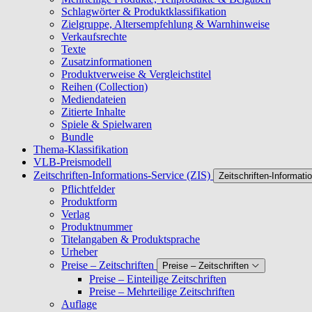
Schlagwörter & Produktklassifikation
Zielgruppe, Altersempfehlung & Warnhinweise
Verkaufsrechte
Texte
Zusatzinformationen
Produktverweise & Vergleichstitel
Reihen (Collection)
Mediendateien
Zitierte Inhalte
Spiele & Spielwaren
Bundle
Thema-Klassifikation
VLB-Preismodell
Zeitschriften-Informations-Service (ZIS)
Zeitschriften-Informati
Pflichtfelder
Produktform
Verlag
Produktnummer
Titelangaben & Produktsprache
Urheber
Preise – Zeitschriften
Preise – Zeitschriften
Preise – Einteilige Zeitschriften
Preise – Mehrteilige Zeitschriften
Auflage