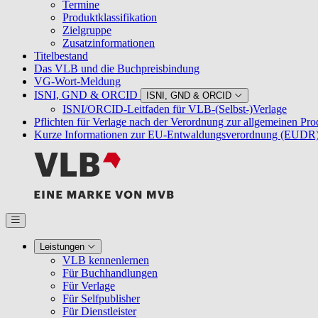
Termine
Produktklassifikation
Zielgruppe
Zusatzinformationen
Titelbestand
Das VLB und die Buchpreisbindung
VG-Wort-Meldung
ISNI, GND & ORCID
ISNI, GND & ORCID
ISNI/ORCID-Leitfaden für VLB-(Selbst-)Verlage
Pflichten für Verlage nach der Verordnung zur allgemeinen Pr
Kurze Informationen zur EU-Entwaldungsverordnung (EUDR
Leistungen
VLB kennenlernen
Für Buchhandlungen
Für Verlage
Für Selfpublisher
Für Dienstleister