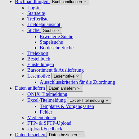
Buchhandlungen
Buchhandlungen
Log-in
Startseite
Trefferliste
Titeldetailansicht
Suche
Suche
Erweiterte Suche
Stapelsuche
Boolesche Suche
Titelexport
Bestellbuch
Einstellungen
Barsortiment & Auslieferung
Lesemotive
Lesemotive
Ausschlusskriterien für die Zuordnung
Daten anliefern
Daten anliefern
ONIX-Titelmeldung
Excel-Titelmeldung
Excel-Titelmeldung
Templates & Vorgangsarten
Felder
Mediendateien
FTP- & SFTP-Upload
Upload-Feedback
Daten beziehen
Daten beziehen