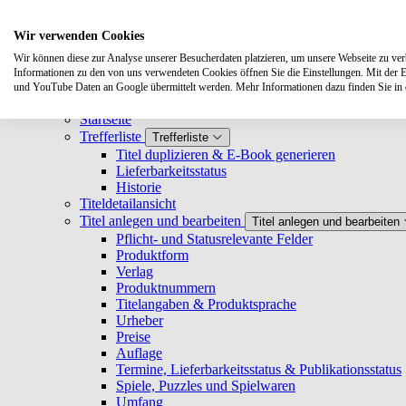
Suchen
Wir verwenden Cookies
Wir können diese zur Analyse unserer Besucherdaten platzieren, um unsere Webseite zu verbe
Systemanforderungen
Informationen zu den von uns verwendeten Cookies öffnen Sie die Einstellungen. Mit der 
Verlage
Verlage
und YouTube Daten an Google übermittelt werden. Mehr Informationen dazu finden Sie i
Log-in
Startseite
Trefferliste
Trefferliste
Titel duplizieren & E-Book generieren
Lieferbarkeitsstatus
Historie
Titeldetailansicht
Titel anlegen und bearbeiten
Titel anlegen und bearbeiten
Pflicht- und Statusrelevante Felder
Produktform
Verlag
Produktnummern
Titelangaben & Produktsprache
Urheber
Preise
Auflage
Termine, Lieferbarkeitsstatus & Publikationsstatus
Spiele, Puzzles und Spielwaren
Umfang