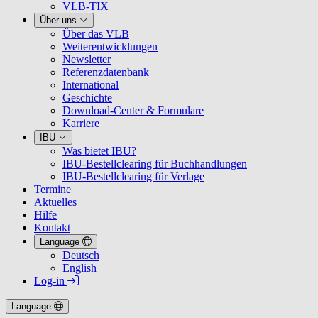
VLB-TIX
Über uns
Über das VLB
Weiterentwicklungen
Newsletter
Referenzdatenbank
International
Geschichte
Download-Center & Formulare
Karriere
IBU
Was bietet IBU?
IBU-Bestellclearing für Buchhandlungen
IBU-Bestellclearing für Verlage
Termine
Aktuelles
Hilfe
Kontakt
Language
Deutsch
English
Log-in
Language