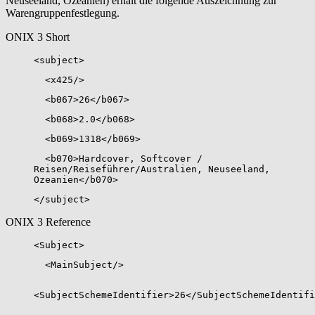
Neuseeland, Ozeanien) erhält die folgende Auszeichnung zur
Warengruppenfestlegung.
ONIX 3 Short
<subject>
<x425/>
<b067>26</b067>
<b068>2.0</b068>
<b069>1318</b069>
<b070>Hardcover, Softcover /
Reisen/Reiseführer/Australien, Neuseeland,
Ozeanien</b070>
</subject>
ONIX 3 Reference
<Subject>
<MainSubject/>
<SubjectSchemeIdentifier>26</SubjectSchemeIdentifi