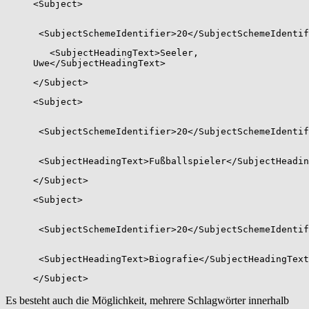
<Subject>
<SubjectSchemeIdentifier>20</SubjectSchemeIdentif
<SubjectHeadingText>Seeler,
Uwe</SubjectHeadingText>
</Subject>
<Subject>
<SubjectSchemeIdentifier>20</SubjectSchemeIdentif
<SubjectHeadingText>Fußballspieler</SubjectHeadin
</Subject>
<Subject>
<SubjectSchemeIdentifier>20</SubjectSchemeIdentif
<SubjectHeadingText>Biografie</SubjectHeadingText
</Subject>
Es besteht auch die Möglichkeit, mehrere Schlagwörter innerhalb