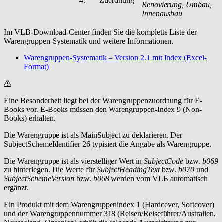
4.
Zuordnung
Renovierung, Umbau,
Innenausbau
Im VLB-Download-Center finden Sie die komplette Liste der
Warengruppen-Systematik und weitere Informationen.
Warengruppen-Systematik – Version 2.1 mit Index (Excel-
Format)
Eine Besonderheit liegt bei der Warengruppenzuordnung für E-
Books vor. E-Books müssen den Warengruppen-Index 9 (Non-
Books) erhalten.
Die Warengruppe ist als MainSubject zu deklarieren. Der
SubjectSchemeIdentifier 26 typisiert die Angabe als Warengruppe.
Die Warengruppe ist als vierstelliger Wert in
SubjectCode
bzw.
b069
zu hinterlegen. Die Werte für
SubjectHeadingText
bzw.
b070
und
SubjectSchemeVersion
bzw.
b068
werden vom VLB automatisch
ergänzt.
Ein Produkt mit dem Warengruppenindex 1 (Hardcover, Softcover)
und der Warengruppennummer 318 (Reisen/Reiseführer/Australien,