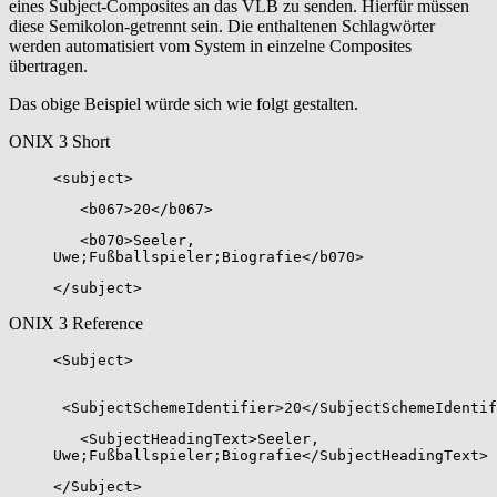
eines Subject-Composites an das VLB zu senden. Hierfür müssen
diese Semikolon-getrennt sein. Die enthaltenen Schlagwörter
werden automatisiert vom System in einzelne Composites
übertragen.
Das obige Beispiel würde sich wie folgt gestalten.
ONIX 3 Short
<subject>
<b067>20</b067>
<b070>Seeler,
Uwe;Fußballspieler;Biografie</b070>
</subject>
ONIX 3 Reference
<Subject>
<SubjectSchemeIdentifier>20</SubjectSchemeIdentif
<SubjectHeadingText>Seeler,
Uwe;Fußballspieler;Biografie</SubjectHeadingText>
</Subject>