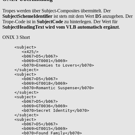
Tropes werden über Subject-Composites übermittelt. Der
SubjectSchemeIdentifier
ist stets mit dem Wert
D5
anzugeben. Der
Trope-Code ist in
SubjectCode
zu hinterlegen. Der Wert für
SubjectHeadingText wird vom VLB automatisch ergänzt
.
ONIX 3 Short
<subject>
<x425/>
<b067>D5</b067>
<b069>GT0001</b069>
<b070>Enemies to Lovers</b070>
</subject>
<subject>
<b067>D5</b067>
<b069>GT0018</b069>
<b070>Romantic Suspense</b070>
</subject>
<subject>
<b067>D5</b067>
<b069>GT0036</b069>
<b070>Secret Identity</b070>
</subject>
<subject>
<b067>D5</b067>
<b069>GT0015</b069>
<b070>Found Family</b070>