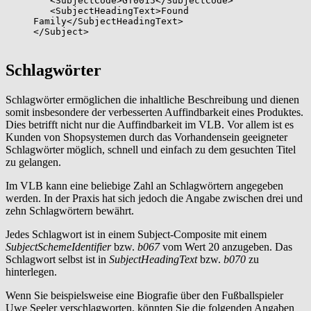
<SubjectCode>GT0015</SubjectCode>
<SubjectHeadingText>Found
Family</SubjectHeadingText>
</Subject>
Schlagwörter
Schlagwörter ermöglichen die inhaltliche Beschreibung und dienen
somit insbesondere der verbesserten Auffindbarkeit eines Produktes.
Dies betrifft nicht nur die Auffindbarkeit im VLB. Vor allem ist es
Kunden von Shopsystemen durch das Vorhandensein geeigneter
Schlagwörter möglich, schnell und einfach zu dem gesuchten Titel
zu gelangen.
Im VLB kann eine beliebige Zahl an Schlagwörtern angegeben
werden. In der Praxis hat sich jedoch die Angabe zwischen drei und
zehn Schlagwörtern bewährt.
Jedes Schlagwort ist in einem Subject-Composite mit einem
SubjectSchemeIdentifier
bzw.
b067
vom Wert 20 anzugeben. Das
Schlagwort selbst ist in
SubjectHeadingText
bzw.
b070
zu
hinterlegen.
Wenn Sie beispielsweise eine Biografie über den Fußballspieler
Uwe Seeler verschlagworten, könnten Sie die folgenden Angaben