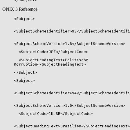
ONIX 3 Reference
<Subject>
<SubjectSchemeIdentifier>93</SubjectSchemeIdentifi
<SubjectSchemeVersion>1.6</SubjectSchemeVersion>
<SubjectCode>JPZ</SubjectCode>
<SubjectHeadingText>Politische
Korruption</SubjectHeadingText>
</Subject>
<Subject>
<SubjectSchemeIdentifier>94</SubjectSchemeIdentifi
<SubjectSchemeVersion>1.6</SubjectSchemeVersion>
<SubjectCode>1KLSB</SubjectCode>
<SubjectHeadingText>Brasilien</SubjectHeadingText>