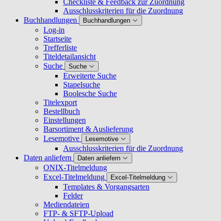
Checkliste & Feedback zur Zuordnung
Ausschlusskriterien für die Zuordnung
Buchhandlungen
Buchhandlungen
Log-in
Startseite
Trefferliste
Titeldetailansicht
Suche
Suche
Erweiterte Suche
Stapelsuche
Boolesche Suche
Titelexport
Bestellbuch
Einstellungen
Barsortiment & Auslieferung
Lesemotive
Lesemotive
Ausschlusskriterien für die Zuordnung
Daten anliefern
Daten anliefern
ONIX-Titelmeldung
Excel-Titelmeldung
Excel-Titelmeldung
Templates & Vorgangsarten
Felder
Mediendateien
FTP- & SFTP-Upload