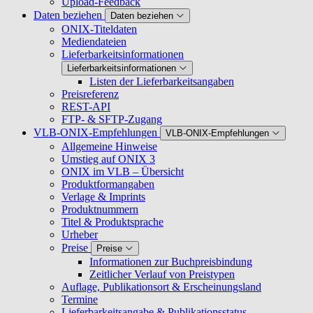
Upload-Feedback
Daten beziehen
Daten beziehen
ONIX-Titeldaten
Mediendateien
Lieferbarkeitsinformationen
Lieferbarkeitsinformationen
Listen der Lieferbarkeitsangaben
Preisreferenz
REST-API
FTP- & SFTP-Zugang
VLB-ONIX-Empfehlungen
VLB-ONIX-Empfehlungen
Allgemeine Hinweise
Umstieg auf ONIX 3
ONIX im VLB – Übersicht
Produktformangaben
Verlage & Imprints
Produktnummern
Titel & Produktsprache
Urheber
Preise
Preise
Informationen zur Buchpreisbindung
Zeitlicher Verlauf von Preistypen
Auflage, Publikationsort & Erscheinungsland
Termine
Lieferbarkeitsangabe & Publikationsstatus