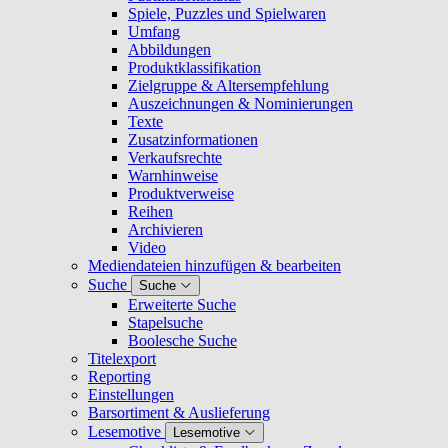
Spiele, Puzzles und Spielwaren
Umfang
Abbildungen
Produktklassifikation
Zielgruppe & Altersempfehlung
Auszeichnungen & Nominierungen
Texte
Zusatzinformationen
Verkaufsrechte
Warnhinweise
Produktverweise
Reihen
Archivieren
Video
Mediendateien hinzufügen & bearbeiten
Suche
Suche
Erweiterte Suche
Stapelsuche
Boolesche Suche
Titelexport
Reporting
Einstellungen
Barsortiment & Auslieferung
Lesemotive
Lesemotive