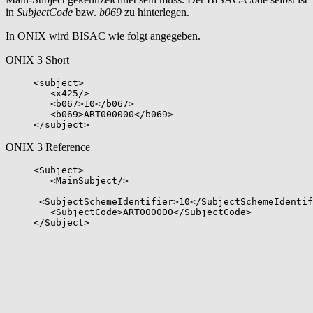
in
SubjectCode
bzw.
b069
zu hinterlegen.
In ONIX wird BISAC wie folgt angegeben.
ONIX 3 Short
<subject>
<x425/>
<b067>10</b067>
<b069>ART000000</b069>
</subject>
ONIX 3 Reference
<Subject>
<MainSubject/>
<SubjectSchemeIdentifier>10</SubjectSchemeIdentif
<SubjectCode>ART000000</SubjectCode>
</Subject>