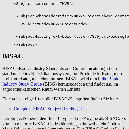
<Subject sourcename="MVB">
<SubjectSchemeIdentifier>B8</SubjectSchemeIdentif
<SubjectCode>06</SubjectCode>
<SubjectHeadingText>Leichtlesen</SubjectHeadingTe
</Subject>
BISAC
BISAC (Book Industry Standards and Communications) ist ein
standardisiertes Klassifikationssystem, um Produkte in Kategorien
und Unterkategorien einzuordnen. BISAC wird durch
die Book
Industry Study Group
(BISG) herausgegeben und findet u.a. im
angloamerikanischen Raum weiten Einsatz.
Eine vollständige Liste aller BISAC-Kategorien finden Sie hier:
Complete BISAC Subject Headings List
Der SubjectSchemeIdentifier 10 typisiert die Angabe als BISAC. Es
können mehrere BISAC-Codes hinterlegt sein, wobei ein Code als
Main-Subject gekennzeichnet sein muss. Der BISAC-Code selbst ist