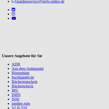
kundenservice@mvb-online.de
Follow us on https://www.linkedin.com/company/mvbbooks
Follow us on https://www.instagram.com/lifeatmvb/
Follow us on https://www.youtube.com/@mvbbooks
V
Unsere Angebote für Sie
ADB
Aus dem Antiquariat
Börsenblatt
buchhandel.de
Büchergutschein
Bücherscheck
IBU
ISBN
ISNI
medien.jobs
VLB-TIX