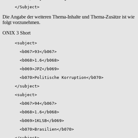
</Subject>
Die Angabe der weiteren Thema-Inhalte und Thema-Zusätze ist wie
folgt vorzunehmen.
ONIX 3 Short
<subject>
<b067>93</b067>
<b068>1.6</b068>
<b069>JPZ</b069>
<b070>Politische Korruption</b070>
</subject>
<subject>
<b067>94</b067>
<b068>1.6</b068>
<b069>1KLSB</b069>
<b070>Brasilien</b070>
</subject>