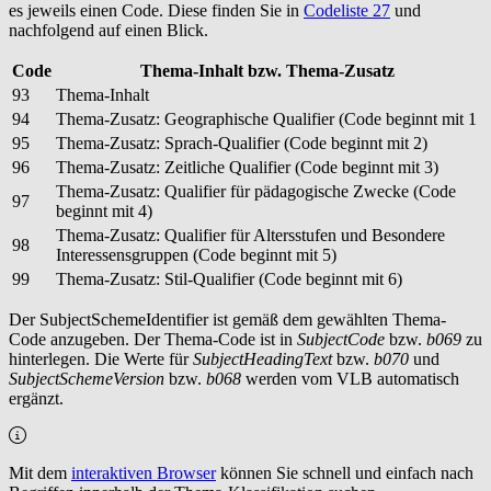
es jeweils einen Code. Diese finden Sie in
Codeliste 27
und
nachfolgend auf einen Blick.
Code
Thema-Inhalt bzw. Thema-Zusatz
93
Thema-Inhalt
94
Thema-Zusatz: Geographische Qualifier (Code beginnt mit 1
95
Thema-Zusatz: Sprach-Qualifier (Code beginnt mit 2)
96
Thema-Zusatz: Zeitliche Qualifier (Code beginnt mit 3)
Thema-Zusatz: Qualifier für pädagogische Zwecke (Code
97
beginnt mit 4)
Thema-Zusatz: Qualifier für Altersstufen und Besondere
98
Interessensgruppen (Code beginnt mit 5)
99
Thema-Zusatz: Stil-Qualifier (Code beginnt mit 6)
Der SubjectSchemeIdentifier ist gemäß dem gewählten Thema-
Code anzugeben. Der Thema-Code ist in
SubjectCode
bzw.
b069
zu
hinterlegen. Die Werte für
SubjectHeadingText
bzw.
b070
und
SubjectSchemeVersion
bzw.
b068
werden vom VLB automatisch
ergänzt.
Mit dem
interaktiven Browser
können Sie schnell und einfach nach