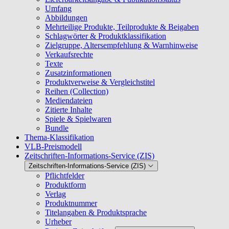
Umfang
Abbildungen
Mehrteilige Produkte, Teilprodukte & Beigaben
Schlagwörter & Produktklassifikation
Zielgruppe, Altersempfehlung & Warnhinweise
Verkaufsrechte
Texte
Zusatzinformationen
Produktverweise & Vergleichstitel
Reihen (Collection)
Mediendateien
Zitierte Inhalte
Spiele & Spielwaren
Bundle
Thema-Klassifikation
VLB-Preismodell
Zeitschriften-Informations-Service (ZIS)
Zeitschriften-Informations-Service (ZIS)
Pflichtfelder
Produktform
Verlag
Produktnummer
Titelangaben & Produktsprache
Urheber