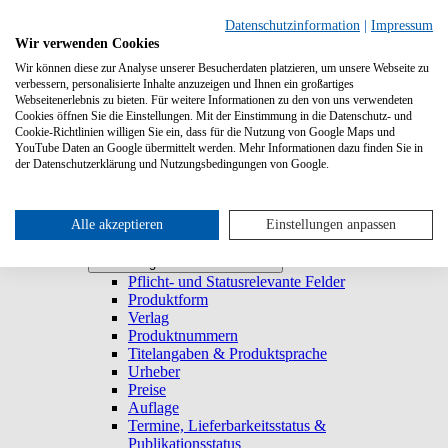
Suchen
Datenschutzinformation
|
Impressum
Wir verwenden Cookies
Wir können diese zur Analyse unserer Besucherdaten platzieren, um unsere Webseite zu
Systemanforderungen
verbessern, personalisierte Inhalte anzuzeigen und Ihnen ein großartiges
Verlage
Verlage
Webseitenerlebnis zu bieten. Für weitere Informationen zu den von uns verwendeten
Log-in
Cookies öffnen Sie die Einstellungen. Mit der Einstimmung in die Datenschutz- und
Startseite
Cookie-Richtlinien willigen Sie ein, dass für die Nutzung von Google Maps und
YouTube Daten an Google übermittelt werden. Mehr Informationen dazu finden Sie in
Trefferliste
Trefferliste
der Datenschutzerklärung und Nutzungsbedingungen von Google.
Titel duplizieren & E-Book generieren
Lieferbarkeitsstatus
Historie
Titeldetailansicht
Alle akzeptieren
Einstellungen anpassen
Titel anlegen und bearbeiten
Titel anlegen und bearbeiten
Pflicht- und Statusrelevante Felder
Produktform
Verlag
Produktnummern
Titelangaben & Produktsprache
Urheber
Preise
Auflage
Termine, Lieferbarkeitsstatus &
Publikationsstatus