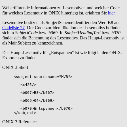
Weiterführende Informationen zu Lesemotiven und welcher Code
für welches Lesemotiv in ONIX hinterlegt ist, erfahren Sie
hier
.
Lesemotive besitzen als SubjectSchemeIdentifier den Wert B8 aus
Codeliste 27
. Der Code zur Identifikation des Lesemotivs befindet
sich in
SubjectCode
bzw.
b069
. In
SubjectHeadingText
bzw.
b070
findet sich die Benennung des Lesemotivs. Das Haupt-Lesemotiv ist
als MainSubject zu kennzeichnen.
Das Haupt-Lesemotiv für „Entspannen“ ist wie folgt in den ONIX-
Exporten zu finden.
ONIX 3 Short
<subject sourcename="MVB">
<x425/>
<b067>B8</b067>
<b069>04</b069>
<b070>Entspannen</b070>
</subject>
ONIX 3 Reference