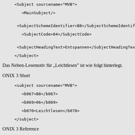
<Subject sourcename="MVB">
<MainSubject/>
<SubjectSchemeIdentifier>B8</SubjectSchemeIdentif
<SubjectCode>04</SubjectCode>
<SubjectHeadingText>Entspannen</SubjectHeadingTex
</Subject>
Das Neben-Lesemotiv für „Leichtlesen” ist wie folgt hinterlegt.
ONIX 3 Short
<subject sourcename="MVB">
<b067>B8</b067>
<b069>06</b069>
<b070>Leichtlesen</b070>
</subject>
ONIX 3 Reference