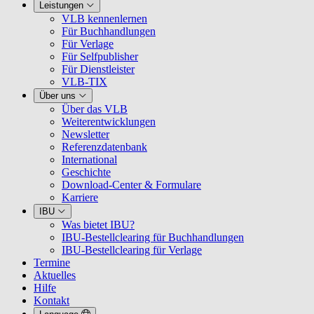
Leistungen
VLB kennenlernen
Für Buchhandlungen
Für Verlage
Für Selfpublisher
Für Dienstleister
VLB-TIX
Über uns
Über das VLB
Weiterentwicklungen
Newsletter
Referenzdatenbank
International
Geschichte
Download-Center & Formulare
Karriere
IBU
Was bietet IBU?
IBU-Bestellclearing für Buchhandlungen
IBU-Bestellclearing für Verlage
Termine
Aktuelles
Hilfe
Kontakt