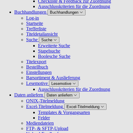
Checkliste & Feedback zur Zuordnung
Ausschlusskriterien für die Zuordnung
Buchhandlungen
Buchhandlungen
Log-in
Startseite
Trefferliste
Titeldetailansicht
Suche
Suche
Erweiterte Suche
Stapelsuche
Boolesche Suche
Titelexport
Bestellbuch
Einstellungen
Barsortiment & Auslieferung
Lesemotive
Lesemotive
Ausschlusskriterien für die Zuordnung
Daten anliefern
Daten anliefern
ONIX-Titelmeldung
Excel-Titelmeldung
Excel-Titelmeldung
Templates & Vorgangsarten
Felder
Mediendateien
FTP- & SFTP-Upload