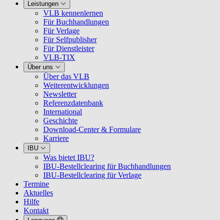
Leistungen
VLB kennenlernen
Für Buchhandlungen
Für Verlage
Für Selfpublisher
Für Dienstleister
VLB-TIX
Über uns
Über das VLB
Weiterentwicklungen
Newsletter
Referenzdatenbank
International
Geschichte
Download-Center & Formulare
Karriere
IBU
Was bietet IBU?
IBU-Bestellclearing für Buchhandlungen
IBU-Bestellclearing für Verlage
Termine
Aktuelles
Hilfe
Kontakt