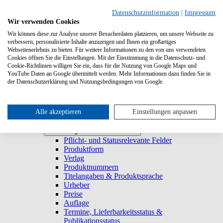
Suchen
Datenschutzinformation
|
Impressum
Wir verwenden Cookies
Wir können diese zur Analyse unserer Besucherdaten platzieren, um unsere Webseite zu
Systemanforderungen
verbessern, personalisierte Inhalte anzuzeigen und Ihnen ein großartiges
Verlage
Verlage
Webseitenerlebnis zu bieten. Für weitere Informationen zu den von uns verwendeten
Log-in
Cookies öffnen Sie die Einstellungen. Mit der Einstimmung in die Datenschutz- und
Startseite
Cookie-Richtlinien willigen Sie ein, dass für die Nutzung von Google Maps und
YouTube Daten an Google übermittelt werden. Mehr Informationen dazu finden Sie in
Trefferliste
Trefferliste
der Datenschutzerklärung und Nutzungsbedingungen von Google.
Titel duplizieren & E-Book generieren
Lieferbarkeitsstatus
Historie
Titeldetailansicht
Alle akzeptieren
Einstellungen anpassen
Titel anlegen und bearbeiten
Titel anlegen und bearbeiten
Pflicht- und Statusrelevante Felder
Produktform
Verlag
Produktnummern
Titelangaben & Produktsprache
Urheber
Preise
Auflage
Termine, Lieferbarkeitsstatus &
Publikationsstatus