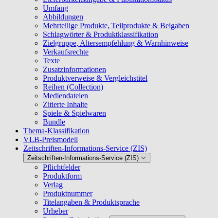
Umfang
Abbildungen
Mehrteilige Produkte, Teilprodukte & Beigaben
Schlagwörter & Produktklassifikation
Zielgruppe, Altersempfehlung & Warnhinweise
Verkaufsrechte
Texte
Zusatzinformationen
Produktverweise & Vergleichstitel
Reihen (Collection)
Mediendateien
Zitierte Inhalte
Spiele & Spielwaren
Bundle
Thema-Klassifikation
VLB-Preismodell
Zeitschriften-Informations-Service (ZIS)
Zeitschriften-Informations-Service (ZIS)
Pflichtfelder
Produktform
Verlag
Produktnummer
Titelangaben & Produktsprache
Urheber