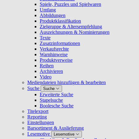
Spiele, Puzzles und Spielwaren
Umfang
Abbildungen
Produktklassifikation
Zielgruppe & Altersempfehlung
Auszeichnungen & Nominierungen
Texte
Zusatzinformationen
Verkaufsrechte
Warnhinweise
Produktverweise
Reihen
Archivieren
Video
Mediendateien hinzufügen & bearbeiten
Suche
Suche
Erweiterte Suche
Stapelsuche
Boolesche Suche
Titelexport
Reporting
Einstellungen
Barsortiment & Auslieferung
Lesemotive
Lesemotive