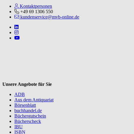
Kontaktpersonen
+49 69 1306 550
kundenservice@mvb-online.de
Follow us on https://www.linkedin.com/company/mvbbooks
Follow us on https://www.instagram.com/lifeatmvb/
Follow us on https://www.youtube.com/@mvbbooks
V
Unsere Angebote für Sie
ADB
Aus dem Antiquariat
Börsenblatt
buchhandel.de
Büchergutschein
Bücherscheck
IBU
ISBN