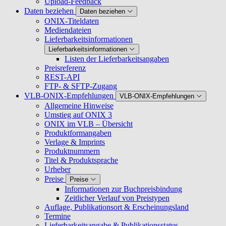
Upload-Feedback
Daten beziehen
Daten beziehen
ONIX-Titeldaten
Mediendateien
Lieferbarkeitsinformationen
Lieferbarkeitsinformationen
Listen der Lieferbarkeitsangaben
Preisreferenz
REST-API
FTP- & SFTP-Zugang
VLB-ONIX-Empfehlungen
VLB-ONIX-Empfehlungen
Allgemeine Hinweise
Umstieg auf ONIX 3
ONIX im VLB – Übersicht
Produktformangaben
Verlage & Imprints
Produktnummern
Titel & Produktsprache
Urheber
Preise
Preise
Informationen zur Buchpreisbindung
Zeitlicher Verlauf von Preistypen
Auflage, Publikationsort & Erscheinungsland
Termine
Lieferbarkeitsangabe & Publikationsstatus