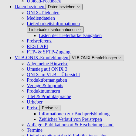
Upload-Feedback
Daten beziehen
Daten beziehen
ONIX-Titeldaten
Mediendateien
Lieferbarkeitsinformationen
Lieferbarkeitsinformationen
Listen der Lieferbarkeitsangaben
Preisreferenz
REST-API
FTP- & SFTP-Zugang
VLB-ONIX-Empfehlungen
VLB-ONIX-Empfehlungen
Allgemeine Hinweise
Umstieg auf ONIX 3
ONIX im VLB – Übersicht
Produktformangaben
Verlage & Imprints
Produktnummern
Titel & Produktsprache
Urheber
Preise
Preise
Informationen zur Buchpreisbindung
Zeitlicher Verlauf von Preistypen
Auflage, Publikationsort & Erscheinungsland
Termine
Lieferbarkeitsangabe & Publikationsstatus