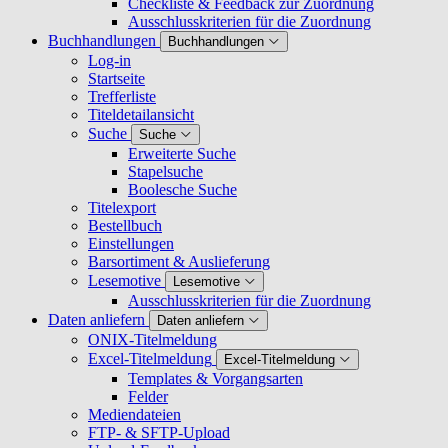
Checkliste & Feedback zur Zuordnung
Ausschlusskriterien für die Zuordnung
Buchhandlungen
Buchhandlungen
Log-in
Startseite
Trefferliste
Titeldetailansicht
Suche
Suche
Erweiterte Suche
Stapelsuche
Boolesche Suche
Titelexport
Bestellbuch
Einstellungen
Barsortiment & Auslieferung
Lesemotive
Lesemotive
Ausschlusskriterien für die Zuordnung
Daten anliefern
Daten anliefern
ONIX-Titelmeldung
Excel-Titelmeldung
Excel-Titelmeldung
Templates & Vorgangsarten
Felder
Mediendateien
FTP- & SFTP-Upload