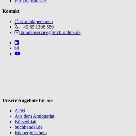
Für Dienstleister
Kontakt
Kontaktpersonen
+49 69 1306 550
kundenservice@mvb-online.de
Follow us on https://www.linkedin.com/company/mvbbooks
Follow us on https://www.instagram.com/lifeatmvb/
Follow us on https://www.youtube.com/@mvbbooks
V
Unsere Angebote für Sie
ADB
Aus dem Antiquariat
Börsenblatt
buchhandel.de
Büchergutschein