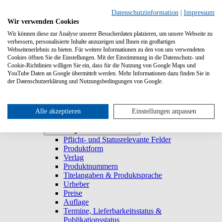
Suchen
Datenschutzinformation
|
Impressum
Wir verwenden Cookies
Wir können diese zur Analyse unserer Besucherdaten platzieren, um unsere Webseite zu
Systemanforderungen
verbessern, personalisierte Inhalte anzuzeigen und Ihnen ein großartiges
Verlage
Verlage
Webseitenerlebnis zu bieten. Für weitere Informationen zu den von uns verwendeten
Log-in
Cookies öffnen Sie die Einstellungen. Mit der Einstimmung in die Datenschutz- und
Startseite
Cookie-Richtlinien willigen Sie ein, dass für die Nutzung von Google Maps und
YouTube Daten an Google übermittelt werden. Mehr Informationen dazu finden Sie in
Trefferliste
Trefferliste
der Datenschutzerklärung und Nutzungsbedingungen von Google.
Titel duplizieren & E-Book generieren
Lieferbarkeitsstatus
Historie
Titeldetailansicht
Alle akzeptieren
Einstellungen anpassen
Titel anlegen und bearbeiten
Titel anlegen und bearbeiten
Pflicht- und Statusrelevante Felder
Produktform
Verlag
Produktnummern
Titelangaben & Produktsprache
Urheber
Preise
Auflage
Termine, Lieferbarkeitsstatus &
Publikationsstatus