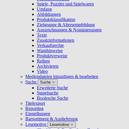
Spiele, Puzzles und Spielwaren
Umfang
Abbildungen
Produktklassifikation
Zielgruppe & Altersempfehlung
Auszeichnungen & Nominierungen
Texte
Zusatzinformationen
Verkaufsrechte
Warnhinweise
Produktverweise
Reihen
Archivieren
Video
Mediendateien hinzufügen & bearbeiten
Suche
Suche
Erweiterte Suche
Stapelsuche
Boolesche Suche
Titelexport
Reporting
Einstellungen
Barsortiment & Auslieferung
Lesemotive
Lesemotive