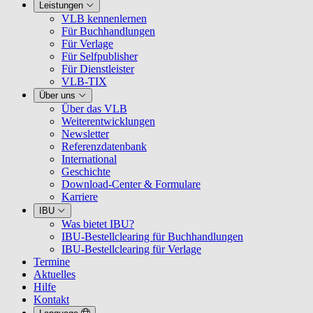
Leistungen
VLB kennenlernen
Für Buchhandlungen
Für Verlage
Für Selfpublisher
Für Dienstleister
VLB-TIX
Über uns
Über das VLB
Weiterentwicklungen
Newsletter
Referenzdatenbank
International
Geschichte
Download-Center & Formulare
Karriere
IBU
Was bietet IBU?
IBU-Bestellclearing für Buchhandlungen
IBU-Bestellclearing für Verlage
Termine
Aktuelles
Hilfe
Kontakt