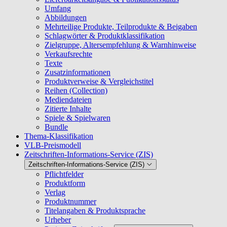
Umfang
Abbildungen
Mehrteilige Produkte, Teilprodukte & Beigaben
Schlagwörter & Produktklassifikation
Zielgruppe, Altersempfehlung & Warnhinweise
Verkaufsrechte
Texte
Zusatzinformationen
Produktverweise & Vergleichstitel
Reihen (Collection)
Mediendateien
Zitierte Inhalte
Spiele & Spielwaren
Bundle
Thema-Klassifikation
VLB-Preismodell
Zeitschriften-Informations-Service (ZIS)
Zeitschriften-Informations-Service (ZIS)
Pflichtfelder
Produktform
Verlag
Produktnummer
Titelangaben & Produktsprache
Urheber